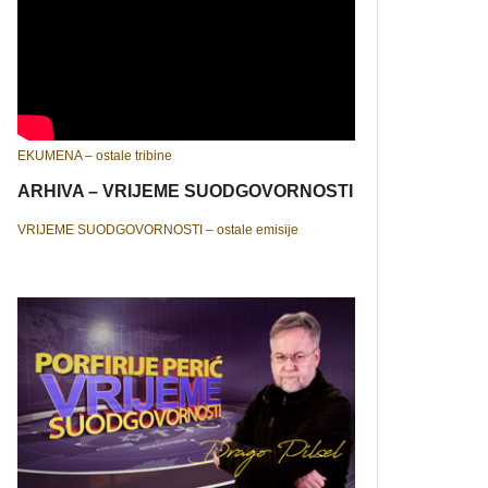
EKUMENA – ostale tribine
ARHIVA – VRIJEME SUODGOVORNOSTI
VRIJEME SUODGOVORNOSTI – ostale emisije