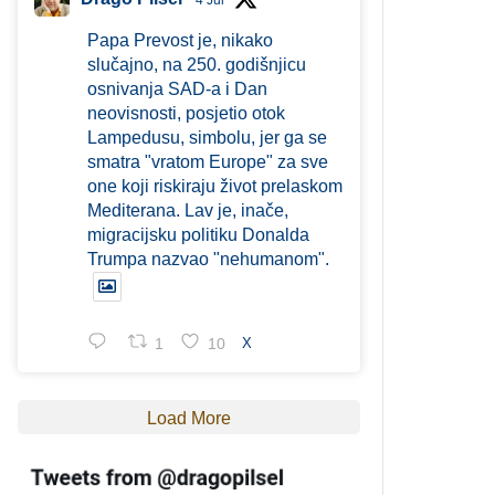
4 Jul
Papa Prevost je, nikako
slučajno, na 250. godišnjicu
osnivanja SAD-a i Dan
neovisnosti, posjetio otok
Lampedusu, simbolu, jer ga se
smatra "vratom Europe" za sve
one koji riskiraju život prelaskom
Mediterana. Lav je, inače,
migracijsku politiku Donalda
Trumpa nazvao "nehumanom".
1
10
X
Load More