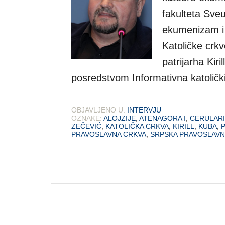
fakulteta Sveu
ekumenizam i 
Katoličke crk
patrijarha Kir
posredstvom Informativna katolički
OBJAVLJENO U:
INTERVJU
OZNAKE:
ALOJZIJE
,
ATENAGORA I
,
CERULARI
ZEČEVIĆ
,
KATOLIČKA CRKVA
,
KIRILL
,
KUBA
,
PRAVOSLAVNA CRKVA
,
SRPSKA PRAVOSLAVN