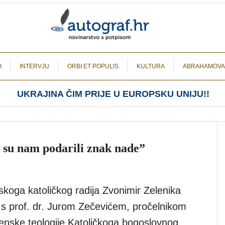
I
INTERVJU
ORBI ET POPULIS
KULTURA
ABRAHAMOVA
UKRAJINA ČIM PRIJE U EUROPSKU UNIJU!!
l su nam podarili znak nade”
skoga katoličkog radija Zvonimir Zelenika
 s prof. dr. Jurom Zečevićem, pročelnikom
nske teologije Katoličkoga bogoslovnog