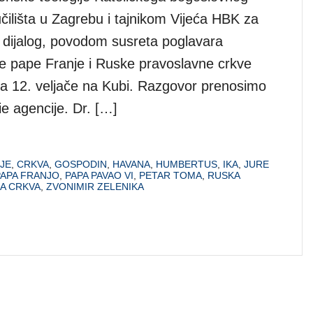
čilišta u Zagrebu i tajnikom Vijeća HBK za
dijalog, povodom susreta poglavara
ve pape Franje i Ruske pravoslavne crkve
illa 12. veljače na Kubi. Razgovor prenosimo
e agencije. Dr. […]
JE
,
CRKVA
,
GOSPODIN
,
HAVANA
,
HUMBERTUS
,
IKA
,
JURE
PAPA FRANJO
,
PAPA PAVAO VI
,
PETAR TOMA
,
RUSKA
A CRKVA
,
ZVONIMIR ZELENIKA