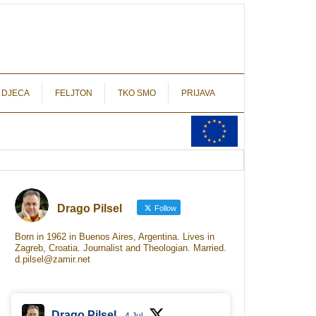
autograf.hr
novinarstvo s potpisom
 DJECA
FELJTON
TKO SMO
PRIJAVA
Drago Pilsel
Follow
Born in 1962 in Buenos Aires, Argentina. Lives in
Zagreb, Croatia. Journalist and Theologian. Married.
d.pilsel@zamir.net
Drago Pilsel