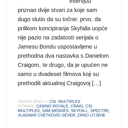
intervjuu
priznao dvije stvari za koje sam
dugo slutio da su točne: prvo, da
prilikom koncipiranja Skyfalla uopće
nije pazio na zadatosti serijala o
Jamesu Bondu uspostavljene u
prethodna dva nastavka s Danielom
Craigom, te drugo, da je upućen ne
samo u dvadeset filmova koji su
prethodili aktualnoj Craigovoj […]
OBJAVLJENO U:
CSI: MULTIPLEX
OZNAKE:
CASINO ROYALE
,
CRAIG
,
CSI:
MULTIPLEX
,
SAM MENDES
,
SKYFALL
,
SPECTRE
,
VLADIMIR CVETKOVIĆ-SEVER
,
ZRNO UTJEHE