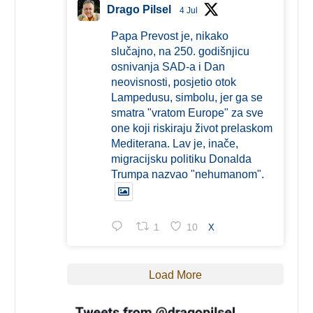
Drago Pilsel
4 Jul
Papa Prevost je, nikako
slučajno, na 250. godišnjicu
osnivanja SAD-a i Dan
neovisnosti, posjetio otok
Lampedusu, simbolu, jer ga se
smatra "vratom Europe" za sve
one koji riskiraju život prelaskom
Mediterana. Lav je, inače,
migracijsku politiku Donalda
Trumpa nazvao "nehumanom".
1
10
X
Load More