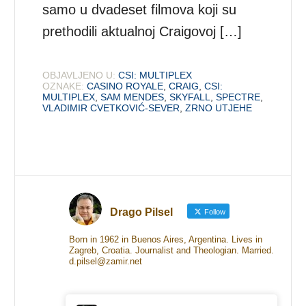
samo u dvadeset filmova koji su
prethodili aktualnoj Craigovoj […]
OBJAVLJENO U:
CSI: MULTIPLEX
OZNAKE:
CASINO ROYALE
,
CRAIG
,
CSI:
MULTIPLEX
,
SAM MENDES
,
SKYFALL
,
SPECTRE
,
VLADIMIR CVETKOVIĆ-SEVER
,
ZRNO UTJEHE
Drago Pilsel
Follow
Born in 1962 in Buenos Aires, Argentina. Lives in
Zagreb, Croatia. Journalist and Theologian. Married.
d.pilsel@zamir.net