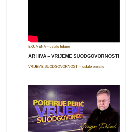
EKUMENA – ostale tribine
ARHIVA – VRIJEME SUODGOVORNOSTI
VRIJEME SUODGOVORNOSTI – ostale emisije