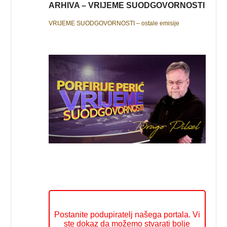
ARHIVA – VRIJEME SUODGOVORNOSTI
VRIJEME SUODGOVORNOSTI – ostale emisije
Postanite podupiratelj našega portala. Vi
ste dokaz da možemo stvarati bolje