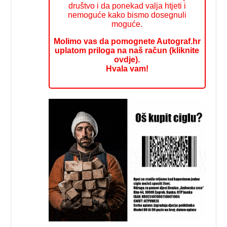
društvo i da ponekad valja htjeti i
nemoguće kako bismo dosegnuli
moguće.
Molimo vas da pomognete Autograf.hr
uplatom priloga na naš račun (kliknite
ovdje).
Hvala vam!