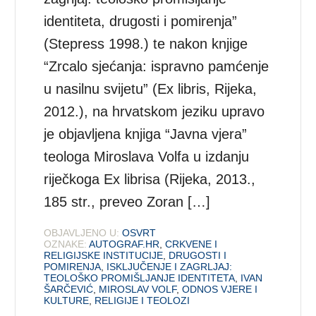
identiteta, drugosti i pomirenja”
(Stepress 1998.) te nakon knjige
“Zrcalo sjećanja: ispravno pamćenje
u nasilnu svijetu” (Ex libris, Rijeka,
2012.), na hrvatskom jeziku upravo
je objavljena knjiga “Javna vjera”
teologa Miroslava Volfa u izdanju
riječkoga Ex librisa (Rijeka, 2013.,
185 str., preveo Zoran […]
OBJAVLJENO U:
OSVRT
OZNAKE:
AUTOGRAF.HR
,
CRKVENE I
RELIGIJSKE INSTITUCIJE
,
DRUGOSTI I
POMIRENJA
,
ISKLJUČENJE I ZAGRLJAJ:
TEOLOŠKO PROMIŠLJANJE IDENTITETA
,
IVAN
ŠARČEVIĆ
,
MIROSLAV VOLF
,
ODNOS VJERE I
KULTURE
,
RELIGIJE I TEOLOZI