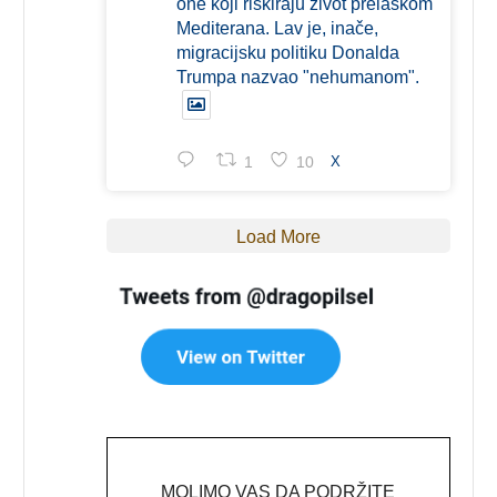
one koji riskiraju život prelaskom
Mediterana. Lav je, inače,
migracijsku politiku Donalda
Trumpa nazvao "nehumanom".
1
10
X
Load More
MOLIMO VAS DA PODRŽITE