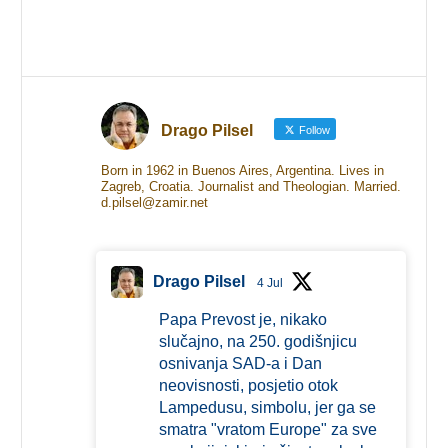
Drago Pilsel
Follow
Born in 1962 in Buenos Aires, Argentina. Lives in
Zagreb, Croatia. Journalist and Theologian. Married.
d.pilsel@zamir.net
Drago Pilsel
4 Jul
Papa Prevost je, nikako
slučajno, na 250. godišnjicu
osnivanja SAD-a i Dan
neovisnosti, posjetio otok
Lampedusu, simbolu, jer ga se
smatra "vratom Europe" za sve