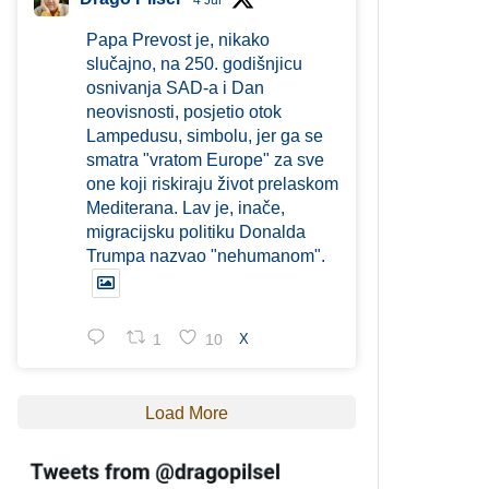
4 Jul
Papa Prevost je, nikako
slučajno, na 250. godišnjicu
osnivanja SAD-a i Dan
neovisnosti, posjetio otok
Lampedusu, simbolu, jer ga se
smatra "vratom Europe" za sve
one koji riskiraju život prelaskom
Mediterana. Lav je, inače,
migracijsku politiku Donalda
Trumpa nazvao "nehumanom".
1
10
X
Load More