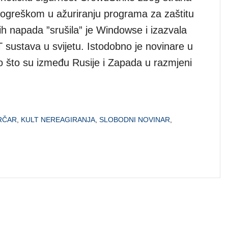
pogreškom u ažuriranju programa za zaštitu
ih napada ”srušila” je Windowse i izazvala
T sustava u svijetu. Istodobno je novinare u
lo što su između Rusije i Zapada u razmjeni
GRČAR
,
KULT NEREAGIRANJA
,
SLOBODNI NOVINAR
,