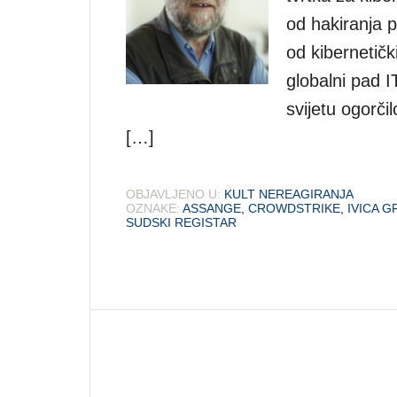
od hakiranja 
od kibernetičk
globalni pad I
svijetu ogorči
[…]
OBJAVLJENO U:
KULT NEREAGIRANJA
OZNAKE:
ASSANGE
,
CROWDSTRIKE
,
IVICA 
SUDSKI REGISTAR