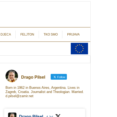
autograf.hr
novinarstvo s potpisom
 DJECA
FELJTON
TKO SMO
PRIJAVA
Drago Pilsel
Follow
Born in 1962 in Buenos Aires, Argentina. Lives in
Zagreb, Croatia. Journalist and Theologian. Married.
d.pilsel@zamir.net
Drago Pilsel