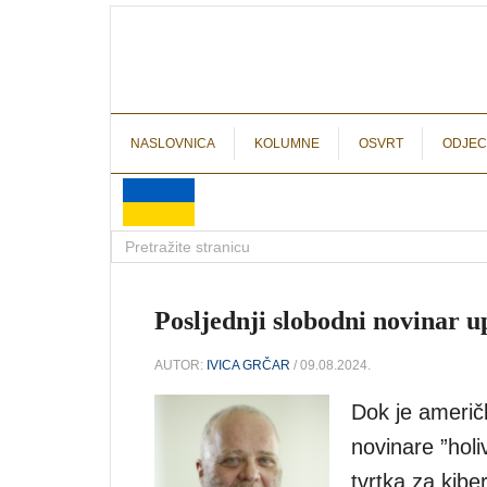
NASLOVNICA
KOLUMNE
OSVRT
ODJEC
Posljednji slobodni novinar u
AUTOR:
IVICA GRČAR
/ 09.08.2024.
Dok je američk
novinare ”hol
tvrtka za kib