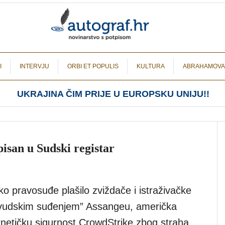
I
INTERVJU
ORBI ET POPULIS
KULTURA
ABRAHAMOVA
UKRAJINA ČIM PRIJE U EUROPSKU UNIJU!!
pisan u Sudski registar
o pravosuđe plašilo zviždače i istraživačke
ivudskim suđenjem” Assangeu, američka
ernetičku sigurnost CrowdStrike zbog straha