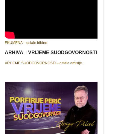
EKUMENA – ostale tribine
ARHIVA – VRIJEME SUODGOVORNOSTI
VRIJEME SUODGOVORNOSTI – ostale emisije