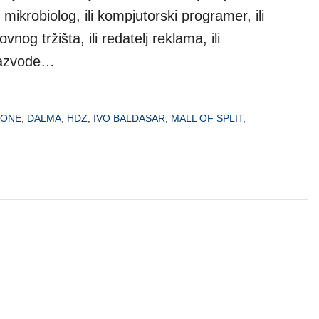
i mikrobiolog, ili kompjutorski programer, ili
ovnog tržišta, ili redatelj reklama, ili
 razvode…
 ONE
,
DALMA
,
HDZ
,
IVO BALDASAR
,
MALL OF SPLIT
,