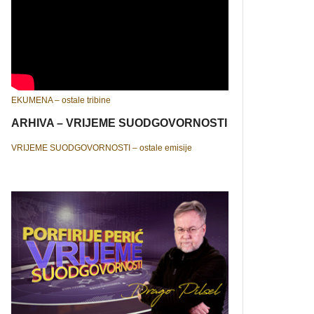
EKUMENA – ostale tribine
ARHIVA – VRIJEME SUODGOVORNOSTI
VRIJEME SUODGOVORNOSTI – ostale emisije