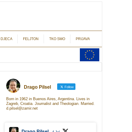
autograf.hr
novinarstvo s potpisom
 DJECA
FELJTON
TKO SMO
PRIJAVA
Drago Pilsel
Follow
Born in 1962 in Buenos Aires, Argentina. Lives in
Zagreb, Croatia. Journalist and Theologian. Married.
d.pilsel@zamir.net
Drago Pilsel