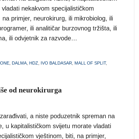
 vladati nekakvom specijalističkom
, na primjer, neurokirurg, ili mikrobiolog, ili
ogramer, ili analitičar burzovnog tržišta, ili
ma, ili odvjetnik za razvode…
 ONE
,
DALMA
,
HDZ
,
IVO BALDASAR
,
MALL OF SPLIT
,
 više od neurokirurga
o zarađivati, a niste poduzetnik spreman na
e, u kapitalističkom svijetu morate vladati
jalističkom vještinom, biti, na primjer,