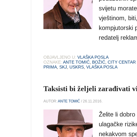
svijetu morate
vještinom, biti
kompjutorski pr
redatelj rekla
OBJAVLJENO U:
VLAŠKA POSLA
OZNAKE:
ANTE TOMIĆ
,
BOŽIĆ
,
CITY CENTAR
PRIMA
,
SKJ
,
USKRS
,
VLAŠKA POSLA
Taksisti bi željeli zarađivati
AUTOR:
ANTE TOMIĆ
/ 26.11.2016.
Želite li dobr
ulagačke rizik
nekakvom speci