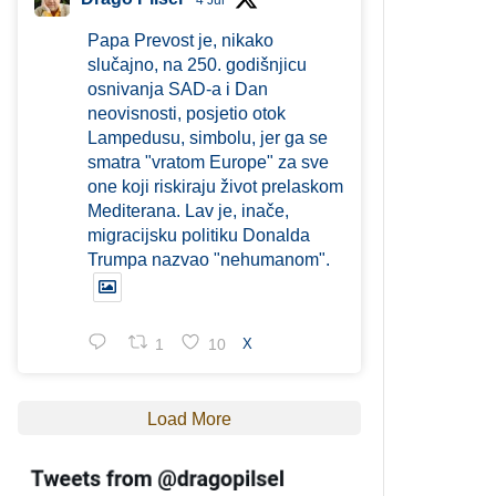
4 Jul
Papa Prevost je, nikako
slučajno, na 250. godišnjicu
osnivanja SAD-a i Dan
neovisnosti, posjetio otok
Lampedusu, simbolu, jer ga se
smatra "vratom Europe" za sve
one koji riskiraju život prelaskom
Mediterana. Lav je, inače,
migracijsku politiku Donalda
Trumpa nazvao "nehumanom".
1
10
X
Load More