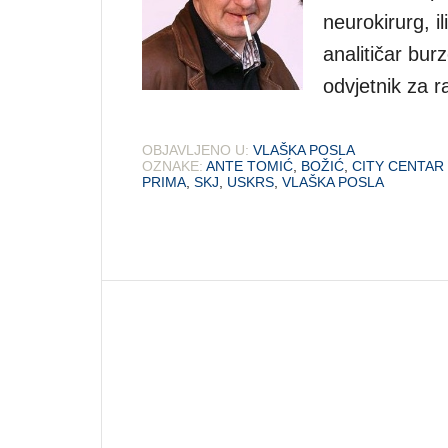
neurokirurg, il
analitičar burz
odvjetnik za
OBJAVLJENO U:
VLAŠKA POSLA
OZNAKE:
ANTE TOMIĆ
,
BOŽIĆ
,
CITY CENTAR
PRIMA
,
SKJ
,
USKRS
,
VLAŠKA POSLA