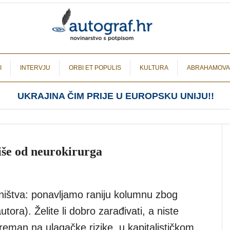
I
INTERVJU
ORBI ET POPULIS
KULTURA
ABRAHAMOVA
UKRAJINA ČIM PRIJE U EUROPSKU UNIJU!!
 više od neurokirurga
ištva: ponavljamo raniju kolumnu zbog
utora). Želite li dobro zarađivati, a niste
reman na ulagačke rizike, u kapitalističkom