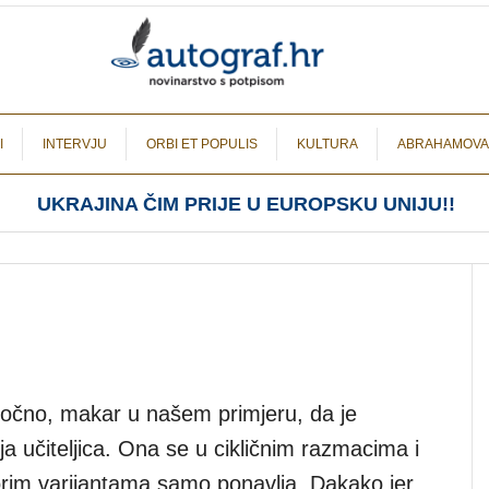
I
INTERVJU
ORBI ET POPULIS
KULTURA
ABRAHAMOVA
UKRAJINA ČIM PRIJE U EUROPSKU UNIJU!!
 točno, makar u našem primjeru, da je
lja učiteljica. Ona se u cikličnim razmacima i
gorim varijantama samo ponavlja. Dakako jer