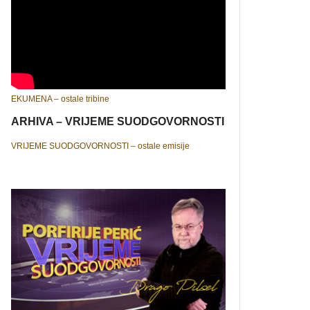
EKUMENA – ostale tribine
ARHIVA – VRIJEME SUODGOVORNOSTI
VRIJEME SUODGOVORNOSTI – ostale emisije