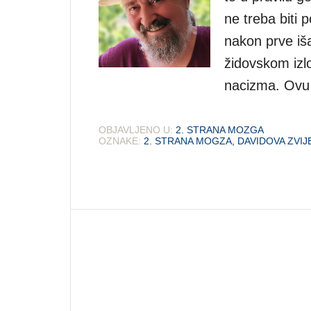
ne treba biti 
nakon prve iš
židovskom izlo
nacizma. Ovu
OBJAVLJENO U:
2. STRANA MOZGA
OZNAKE:
2. STRANA MOGZA
,
DAVIDOVA ZVIJ