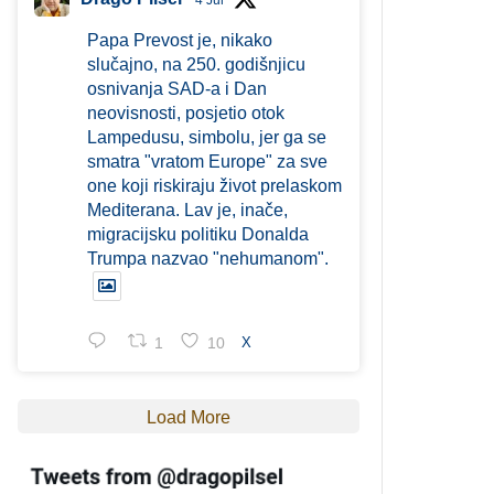
4 Jul
Papa Prevost je, nikako
slučajno, na 250. godišnjicu
osnivanja SAD-a i Dan
neovisnosti, posjetio otok
Lampedusu, simbolu, jer ga se
smatra "vratom Europe" za sve
one koji riskiraju život prelaskom
Mediterana. Lav je, inače,
migracijsku politiku Donalda
Trumpa nazvao "nehumanom".
1
10
X
Load More