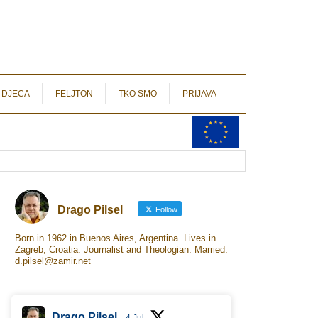
autograf.hr
novinarstvo s potpisom
 DJECA
FELJTON
TKO SMO
PRIJAVA
Drago Pilsel
Follow
Born in 1962 in Buenos Aires, Argentina. Lives in
Zagreb, Croatia. Journalist and Theologian. Married.
d.pilsel@zamir.net
Drago Pilsel