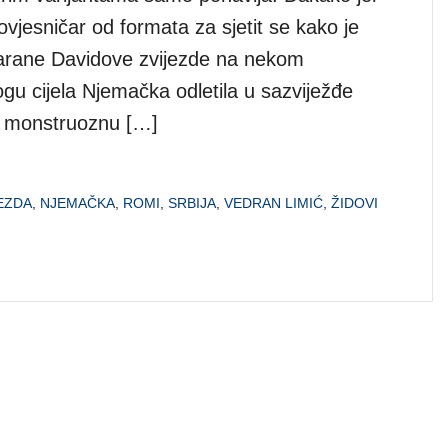
povjesničar od formata za sjetit se kako je
arane Davidove zvijezde na nekom
gu cijela Njemačka odletila u sazviježđe
 monstruoznu […]
EZDA
,
NJEMAČKA
,
ROMI
,
SRBIJA
,
VEDRAN LIMIĆ
,
ŽIDOVI