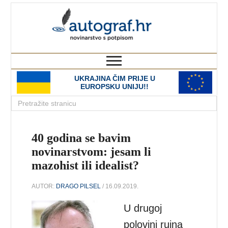
autograf.hr
novinarstvo s potpisom
UKRAJINA ČIM PRIJE U
EUROPSKU UNIJU!!
40 godina se bavim
novinarstvom: jesam li
mazohist ili idealist?
AUTOR:
DRAGO PILSEL
/ 16.09.2019.
U drugoj
polovini rujna