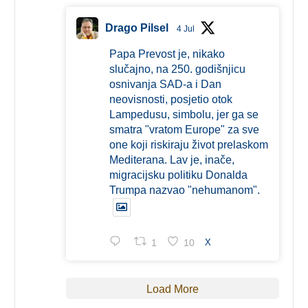
Drago Pilsel
4 Jul
Papa Prevost je, nikako
slučajno, na 250. godišnjicu
osnivanja SAD-a i Dan
neovisnosti, posjetio otok
Lampedusu, simbolu, jer ga se
smatra "vratom Europe" za sve
one koji riskiraju život prelaskom
Mediterana. Lav je, inače,
migracijsku politiku Donalda
Trumpa nazvao "nehumanom".
1
10
X
Load More