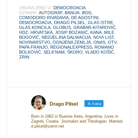
OBJAVLJENO U:
DEMOCROACIA
OZNAKE:
AUTOGRAF
,
BANIJA
,
BOG
,
COMODORO RIVADAVIA
,
DE AGOSTINI
,
DEMOCROACIA
,
DRAGO PILSEL
,
GLAS ISTRE
,
GLAS KONCILA
,
GLOBUS
,
GRABAR-KITAROVIĆ
,
HDZ
,
HRVATSKA
,
JOSIP BOZANIĆ
,
KANA
,
MILE
BOGOVIĆ
,
NEDJELJNA DALMACIJA
,
NOVI LIST
,
NOVINARSTVO
,
OGNJENA ZEMLJA
,
ONAS
,
OTV
,
PAPA FRANJO
,
REGIONALEXPRESS
,
ROMANO
BOLKOVIĆ
,
SELK'NAM
,
ŠKORO
,
VLADO KOŠIĆ
,
ZRIN
Drago Pilsel
Follow
Born in 1962 in Buenos Aires, Argentina. Lives in
Zagreb, Croatia. Journalist and Theologian. Married.
d.pilsel@zamir.net