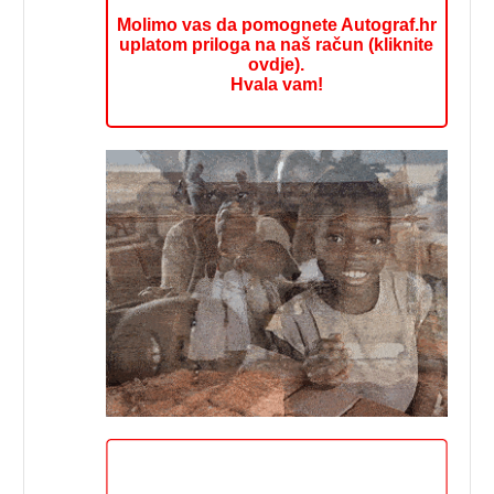
Molimo vas da pomognete Autograf.hr
uplatom priloga na naš račun (kliknite
ovdje).
Hvala vam!