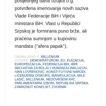
posljednjeg dana ožujka o.g.
potvrđena imenovanja novih saziva
Vlade Federacije BiH i Vijeća
ministara BiH. Vlast u Republici
Srpskoj je formirana puno brže, ali
praćena sumnjom u kupovinu
mandata (”afera papak”).
OBJAVLJENO U:
MILLENIUM
OZNAKE:
DEMOKRATUROM
,
EU
,
EUIZACIJA
,
EUROPEIZACIJA
,
FEDERACIJA BIH
,
IBHI
,
INICIJATIVA ZA BOLJU I HUMANIJU INKLUZIJU
,
IVAN LOVRENOVIĆ
,
KONSTITUTIVNI NARODI
,
LICEMJERNI DISKURS
,
MANIPULACIJA
,
MILE
LASIĆ
,
MILLENIUM
,
NEDOVRŠENI RAT
,
PARLAMENTARNI IZBORI
,
REPUBLIKA SRPSKA
,
ZAMRZNUT KONFLIKT
,
ZVORNIK