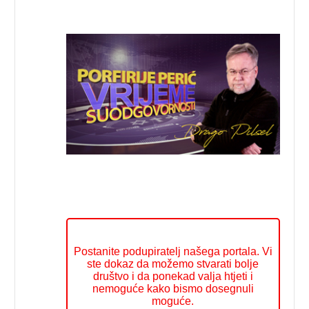
Postanite podupiratelj našega portala. Vi
ste dokaz da možemo stvarati bolje
društvo i da ponekad valja htjeti i
nemoguće kako bismo dosegnuli
moguće.