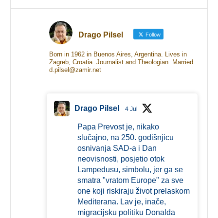
Drago Pilsel
Follow
Born in 1962 in Buenos Aires, Argentina. Lives in
Zagreb, Croatia. Journalist and Theologian. Married.
d.pilsel@zamir.net
Drago Pilsel
4 Jul
Papa Prevost je, nikako
slučajno, na 250. godišnjicu
osnivanja SAD-a i Dan
neovisnosti, posjetio otok
Lampedusu, simbolu, jer ga se
smatra "vratom Europe" za sve
one koji riskiraju život prelaskom
Mediterana. Lav je, inače,
migracijsku politiku Donalda