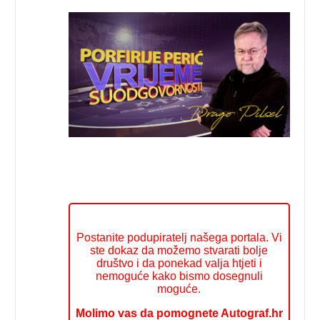
Postanite podupiratelj našega portala. Vi
ste dokaz da možemo stvarati bolje
društvo i da ponekad valja htjeti i
nemoguće kako bismo dosegnuli
moguće.
Molimo vas da pomognete Autograf.hr