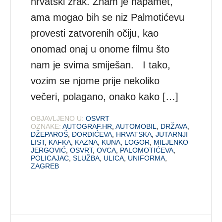
hrvatski zrak. Znam je napamet,
ama mogao bih se niz Palmotićevu
provesti zatvorenih očiju, kao
onomad onaj u onome filmu što
nam je svima smiješan. I tako,
vozim se njome prije nekoliko
večeri, polagano, onako kako […]
OBJAVLJENO U:
OSVRT
OZNAKE:
AUTOGRAF.HR
,
AUTOMOBIL
,
DRŽAVA
,
DŽEPAROŠ
,
ĐORĐIĆEVA
,
HRVATSKA
,
JUTARNJI
LIST
,
KAFKA
,
KAZNA
,
KUNA
,
LOGOR
,
MILJENKO
JERGOVIĆ
,
OSVRT
,
OVCA
,
PALOMOTIĆEVA
,
POLICAJAC
,
SLUŽBA
,
ULICA
,
UNIFORMA
,
ZAGREB