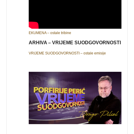
EKUMENA – ostale tribine
ARHIVA – VRIJEME SUODGOVORNOSTI
VRIJEME SUODGOVORNOSTI – ostale emisije