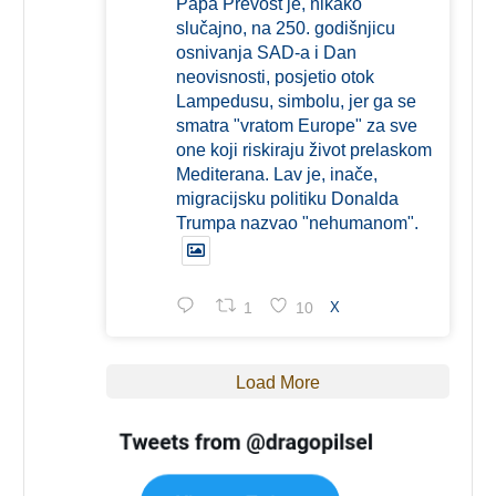
Papa Prevost je, nikako
slučajno, na 250. godišnjicu
osnivanja SAD-a i Dan
neovisnosti, posjetio otok
Lampedusu, simbolu, jer ga se
smatra "vratom Europe" za sve
one koji riskiraju život prelaskom
Mediterana. Lav je, inače,
migracijsku politiku Donalda
Trumpa nazvao "nehumanom".
1
10
X
Load More