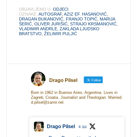
OBJAVLJENO U:
ODJECI
OZNAKE:
AUTOGRAF
,
AZIZ EF. HASANOVIĆ
,
DRAGAN ĐUKANOVIĆ
,
FRANJO TOPIĆ
,
MARIJA
ŠERIĆ
,
OLIVER JURIŠIĆ
,
STRAJO KRSMANOVIĆ
,
VLADIMIR ANDRLE
,
ZAKLADA LJUDSKO
BRATSTVO
,
ŽELIMIR PULJIĆ
Drago Pilsel
Follow
Born in 1962 in Buenos Aires, Argentina. Lives in
Zagreb, Croatia. Journalist and Theologian. Married.
d.pilsel@zamir.net
Drago Pilsel
4 Jul