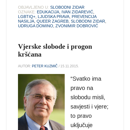
OBJAVLJENO U:
SLOBODNI ZIDAR
OZNAKE:
EDUKACIJA
,
IVAN ZIDAREVIĆ
,
LGBTIQ+
,
LJUDSKA PRAVA
,
PREVENCIJA
NASILJA
,
QUEER ZAGREB
,
SLOBODNI ZIDAR
,
UDRUGA DOMINO
,
ZVONIMIR DOBROVIĆ
Vjerske slobode i progon
kršćana
AUTOR:
PETER KUZMIČ
/ 15.11.2015.
“Svatko ima
pravo na
slobodu misli,
savjesti i vjere;
to pravo
uključuje