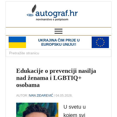
autograf.hr
novinarstvo s potpisom
UKRAJINA ČIM PRIJE U
EUROPSKU UNIJU!!
Edukacije o prevenciji nasilja
nad ženama i LGBTIQ+
osobama
AUTOR:
IVAN ZIDAREVIĆ
/ 04.05.2026.
U svetu u
kojem svi