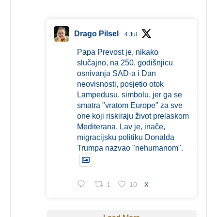
Drago Pilsel
4 Jul
Papa Prevost je, nikako
slučajno, na 250. godišnjicu
osnivanja SAD-a i Dan
neovisnosti, posjetio otok
Lampedusu, simbolu, jer ga se
smatra "vratom Europe" za sve
one koji riskiraju život prelaskom
Mediterana. Lav je, inače,
migracijsku politiku Donalda
Trumpa nazvao "nehumanom".
1
10
X