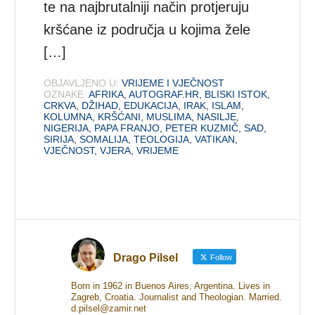
te na najbrutalniji način protjeruju
kršćane iz područja u kojima žele
[…]
OBJAVLJENO U:
VRIJEME I VJEČNOST
OZNAKE:
AFRIKA
,
AUTOGRAF.HR
,
BLISKI ISTOK
,
CRKVA
,
DŽIHAD
,
EDUKACIJA
,
IRAK
,
ISLAM
,
KOLUMNA
,
KRŠĆANI
,
MUSLIMA
,
NASILJE
,
NIGERIJA
,
PAPA FRANJO
,
PETER KUZMIČ
,
SAD
,
SIRIJA
,
SOMALIJA
,
TEOLOGIJA
,
VATIKAN
,
VJEČNOST
,
VJERA
,
VRIJEME
Drago Pilsel
Follow
Born in 1962 in Buenos Aires, Argentina. Lives in
Zagreb, Croatia. Journalist and Theologian. Married.
d.pilsel@zamir.net