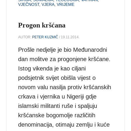
VJEČNOST
,
VJERA
,
VRIJEME
Progon kršćana
AUTOR:
PETER KUZMIČ
/ 19.11.2014.
Prošle nedjelje je bio Međunarodni
dan molitve za progonjene kršćane.
Istog vikenda je kao ciljani
podsjetnik svijet obišla vijest o
novom valu nasilja protiv kršćanskih
crkava i vjernika u Nigeriji gdje
islamski militanti ruše i spaljuju
kršćanske bogomolje različitih
denominacija, otimaju zemlju i kuće