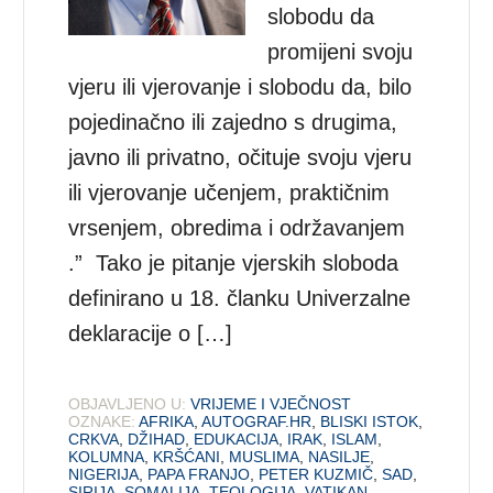
slobodu da
promijeni svoju
vjeru ili vjerovanje i slobodu da, bilo
pojedinačno ili zajedno s drugima,
javno ili privatno, očituje svoju vjeru
ili vjerovanje učenjem, praktičnim
vrsenjem, obredima i održavanjem
.” Tako je pitanje vjerskih sloboda
definirano u 18. članku Univerzalne
deklaracije o […]
OBJAVLJENO U:
VRIJEME I VJEČNOST
OZNAKE:
AFRIKA
,
AUTOGRAF.HR
,
BLISKI ISTOK
,
CRKVA
,
DŽIHAD
,
EDUKACIJA
,
IRAK
,
ISLAM
,
KOLUMNA
,
KRŠĆANI
,
MUSLIMA
,
NASILJE
,
NIGERIJA
,
PAPA FRANJO
,
PETER KUZMIČ
,
SAD
,
SIRIJA
,
SOMALIJA
,
TEOLOGIJA
,
VATIKAN
,