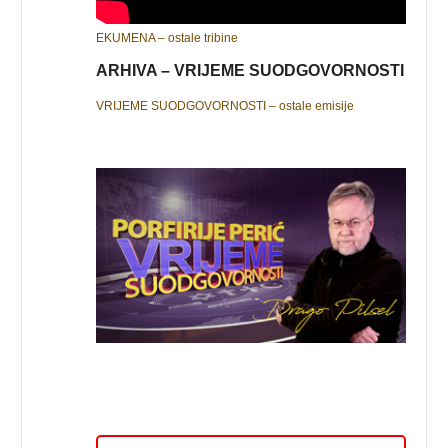
EKUMENA – ostale tribine
ARHIVA – VRIJEME SUODGOVORNOSTI
VRIJEME SUODGOVORNOSTI – ostale emisije