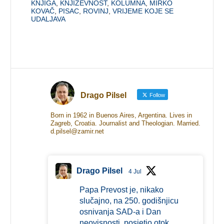
KNJIGA
,
KNJIŽEVNOST
,
KOLUMNA
,
MIRKO
KOVAČ
,
PISAC
,
ROVINJ
,
VRIJEME KOJE SE
UDALJAVA
Drago Pilsel
Follow
Born in 1962 in Buenos Aires, Argentina. Lives in
Zagreb, Croatia. Journalist and Theologian. Married.
d.pilsel@zamir.net
Drago Pilsel
4 Jul
Papa Prevost je, nikako
slučajno, na 250. godišnjicu
osnivanja SAD-a i Dan
neovisnosti, posjetio otok