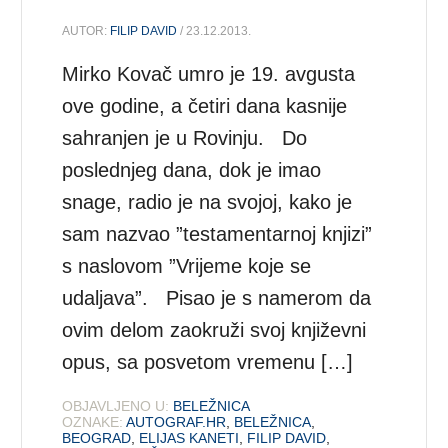
AUTOR:
FILIP DAVID
/ 23.12.2013.
Mirko Kovač umro je 19. avgusta
ove godine, a četiri dana kasnije
sahranjen je u Rovinju. Do
poslednjeg dana, dok je imao
snage, radio je na svojoj, kako je
sam nazvao ”testamentarnoj knjizi”
s naslovom ”Vrijeme koje se
udaljava”. Pisao je s namerom da
ovim delom zaokruži svoj književni
opus, sa posvetom vremenu […]
OBJAVLJENO U:
BELEŽNICA
OZNAKE:
AUTOGRAF.HR
,
BELEŽNICA
,
BEOGRAD
,
ELIJAS KANETI
,
FILIP DAVID
,