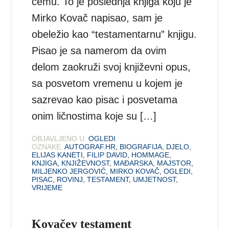
čemu. To je poslednja knjiga koju je
Mirko Kovač napisao, sam je
obeležio kao “testamentarnu” knjigu.
Pisao je sa namerom da ovim
delom zaokruži svoj književni opus,
sa posvetom vremenu u kojem je
sazrevao kao pisac i posvetama
onim ličnostima koje su […]
OBJAVLJENO U:
OGLEDI
OZNAKE:
AUTOGRAF.HR
,
BIOGRAFIJA
,
DJELO
,
ELIJAS KANETI
,
FILIP DAVID
,
HOMMAGE
,
KNJIGA
,
KNJIŽEVNOST
,
MAĐARSKA
,
MAJSTOR
,
MILJENKO JERGOVIĆ
,
MIRKO KOVAČ
,
OGLEDI
,
PISAC
,
ROVINJ
,
TESTAMENT
,
UMJETNOST
,
VRIJEME
Kovačev testament