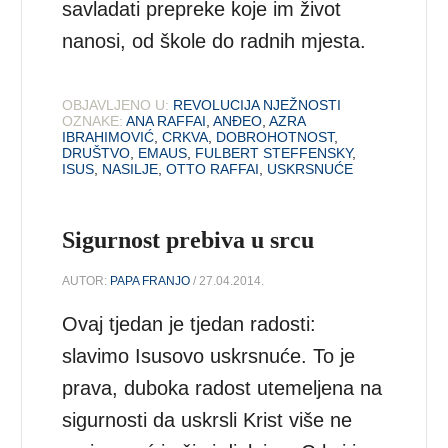
savladati prepreke koje im život
nanosi, od škole do radnih mjesta.
OBJAVLJENO U:
REVOLUCIJA NJEŽNOSTI
OZNAKE:
ANA RAFFAI
,
ANĐEO
,
AZRA
IBRAHIMOVIĆ
,
CRKVA
,
DOBROHOTNOST
,
DRUŠTVO
,
EMAUS
,
FULBERT STEFFENSKY
,
ISUS
,
NASILJE
,
OTTO RAFFAI
,
USKRSNUĆE
Sigurnost prebiva u srcu
AUTOR:
PAPA FRANJO
/ 27.04.2014.
Ovaj tjedan je tjedan radosti:
slavimo Isusovo uskrsnuće. To je
prava, duboka radost utemeljena na
sigurnosti da uskrsli Krist više ne