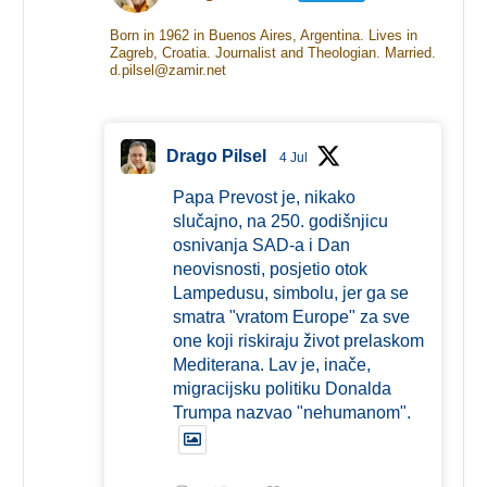
Born in 1962 in Buenos Aires, Argentina. Lives in
Zagreb, Croatia. Journalist and Theologian. Married.
d.pilsel@zamir.net
Drago Pilsel
4 Jul
Papa Prevost je, nikako
slučajno, na 250. godišnjicu
osnivanja SAD-a i Dan
neovisnosti, posjetio otok
Lampedusu, simbolu, jer ga se
smatra "vratom Europe" za sve
one koji riskiraju život prelaskom
Mediterana. Lav je, inače,
migracijsku politiku Donalda
Trumpa nazvao "nehumanom".