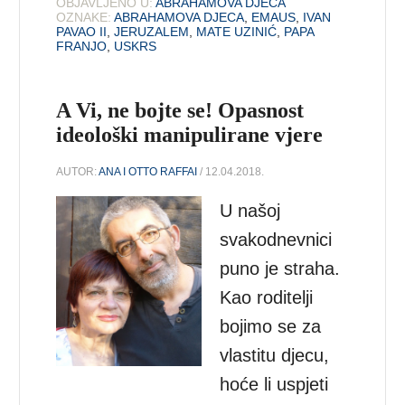
OBJAVLJENO U:
ABRAHAMOVA DJECA
OZNAKE:
ABRAHAMOVA DJECA
,
EMAUS
,
IVAN
PAVAO II
,
JERUZALEM
,
MATE UZINIĆ
,
PAPA
FRANJO
,
USKRS
A Vi, ne bojte se! Opasnost
ideološki manipulirane vjere
AUTOR:
ANA I OTTO RAFFAI
/ 12.04.2018.
U našoj
svakodnevnici
puno je straha.
Kao roditelji
bojimo se za
vlastitu djecu,
hoće li uspjeti