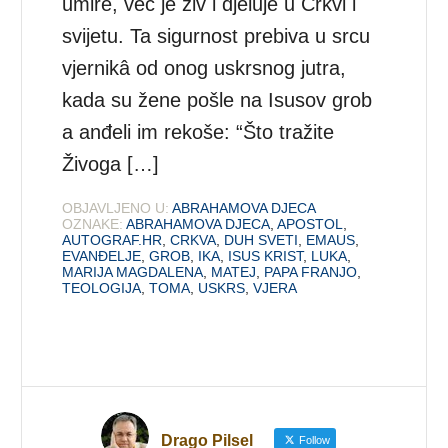
umire, već je živ i djeluje u Crkvi i
svijetu. Ta sigurnost prebiva u srcu
vjernikâ od onog uskrsnog jutra,
kada su žene pošle na Isusov grob
a anđeli im rekoše: “Što tražite
Živoga […]
OBJAVLJENO U:
ABRAHAMOVA DJECA
OZNAKE:
ABRAHAMOVA DJECA
,
APOSTOL
,
AUTOGRAF.HR
,
CRKVA
,
DUH SVETI
,
EMAUS
,
EVANĐELJE
,
GROB
,
IKA
,
ISUS KRIST
,
LUKA
,
MARIJA MAGDALENA
,
MATEJ
,
PAPA FRANJO
,
TEOLOGIJA
,
TOMA
,
USKRS
,
VJERA
Drago Pilsel
Follow