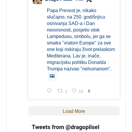
Papa Prevost je, nikako
slučajno, na 250. godišnjicu
osnivanja SAD-a i Dan
neovisnosti, posjetio otok
Lampedusu, simbolu, jer ga se
smatra "vratom Europe" za sve
one koji riskiraju život prelaskom
Mediterana. Lav je, inače,
migracijsku politiku Donalda
Trumpa nazvao "nehumanom".
1
10
X
Load More