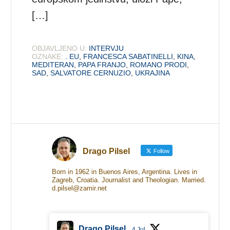
[…]
OBJAVLJENO U:
INTERVJU
OZNAKE:
. EU
,
FRANCESCA SABATINELLI
,
KINA
,
MEDITERAN
,
PAPA FRANJO
,
ROMANO PRODI
,
SAD
,
SALVATORE CERNUZIO
,
UKRAJINA
Drago Pilsel
Follow
Born in 1962 in Buenos Aires, Argentina. Lives in
Zagreb, Croatia. Journalist and Theologian. Married.
d.pilsel@zamir.net
Drago Pilsel
4 Jul