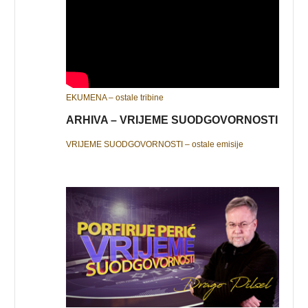
EKUMENA – ostale tribine
ARHIVA – VRIJEME SUODGOVORNOSTI
VRIJEME SUODGOVORNOSTI – ostale emisije