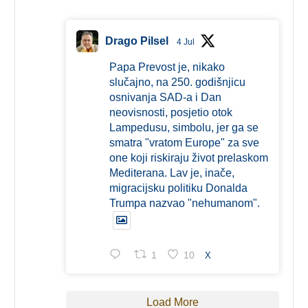
Drago Pilsel
4 Jul
Papa Prevost je, nikako
slučajno, na 250. godišnjicu
osnivanja SAD-a i Dan
neovisnosti, posjetio otok
Lampedusu, simbolu, jer ga se
smatra "vratom Europe" za sve
one koji riskiraju život prelaskom
Mediterana. Lav je, inače,
migracijsku politiku Donalda
Trumpa nazvao "nehumanom".
1
10
X
Load More