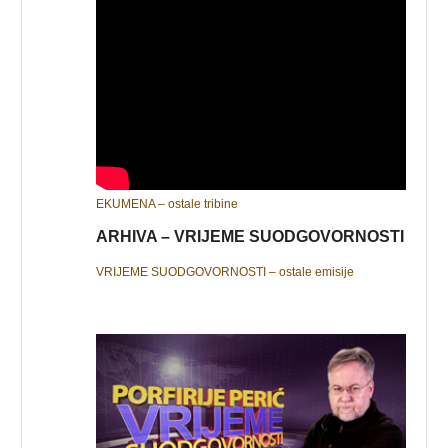
EKUMENA – ostale tribine
ARHIVA – VRIJEME SUODGOVORNOSTI
VRIJEME SUODGOVORNOSTI – ostale emisije