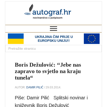
autograf.hr
novinarstvo s potpisom
UKRAJINA ČIM PRIJE U
EUROPSKU UNIJU!!
Boris Dežulović: ‘‘Jebe nas
zapravo to svjetlo na kraju
tunela“
AUTOR:
DAMIR PILIĆ
/ 29.03.2014.
Piše: Damir Pilić Splitski novinar i
književnik Boris Dežulović