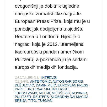
ovogodišnji je dobitnik ugledne
europske žurnalističke nagrade
European Press Prize, koja mu je u
ponedjeljak dodijeljena u sjedištu
Reutersa u Londonu. Riječ je o
nagradi koja je 2012. utemeljena
kao europski pandan američkom
Pulitzeru, a pokrenulo ju je sedam
europskih medijskih fondacija.
OBJAVLJENO U:
INTERVJU
OZNAKE:
ANTE TOMIĆ
,
AUTOGRAF
,
BORIS
DEŽULOVIĆ
,
DAMIR PILIĆ
,
EUROPEAN PRESS
PRIZE
,
HR
,
HRVATSKA
,
INTERVJU
,
JUGOSLAVIJA
,
MEDIJI
,
MILOŠEVIĆ
,
NOVINAR
,
PULITZER
,
REUTERS
,
SLOBODNA DALMACIJA
,
SRBIJA
,
TITO
,
TUĐMAN