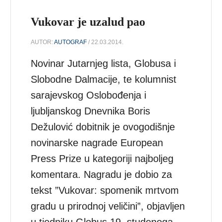
Vukovar je uzalud pao
AUTOR:
AUTOGRAF
/ 22.03.2014.
Novinar Jutarnjeg lista, Globusa i
Slobodne Dalmacije, te kolumnist
sarajevskog Oslobođenja i
ljubljanskog Dnevnika Boris
Dežulović dobitnik je ovogodišnje
novinarske nagrade European
Press Prize u kategoriji najboljeg
komentara. Nagradu je dobio za
tekst ”Vukovar: spomenik mrtvom
gradu u prirodnoj veličini”, objavljen
u tjedniku Globus 19. studenoga