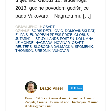
2013. godine povodom godišnjice
pada Vukovara. Nagradu mu […]
OBJAVLJENO U:
OSVRT
OZNAKE:
BORIS DEŽULOVIĆ
,
DOMOVINSKI RAT
,
EL PAÍS
,
EUROPEAN PRESS PRIZE
,
GLOBUS
,
JUTARNJI LIST
,
JYLLANDS-POSTEN
,
KOLUMNA
,
LE MONDE
,
NAGRADA
,
NOVINAR
,
OSVRT
,
REUTERS
,
SLOBODNA DALMACIJA
,
SPOMENIK
,
THOMSON
,
UREDNIK
,
VUKOVAR
Drago Pilsel
Follow
Born in 1962 in Buenos Aires, Argentina. Lives in
Zagreb, Croatia. Journalist and Theologian. Married.
d.pilsel@zamir.net