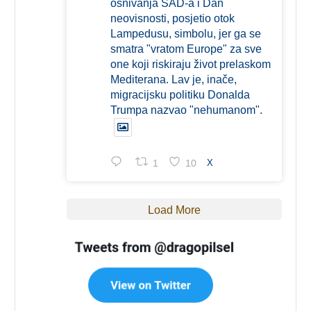
osnivanja SAD-a i Dan
neovisnosti, posjetio otok
Lampedusu, simbolu, jer ga se
smatra "vratom Europe" za sve
one koji riskiraju život prelaskom
Mediterana. Lav je, inače,
migracijsku politiku Donalda
Trumpa nazvao "nehumanom".
1
10
X
Load More