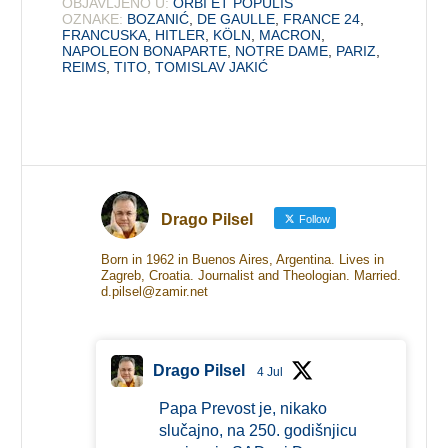
OBJAVLJENO U:
ORBI ET POPULIS
OZNAKE:
BOZANIĆ
,
DE GAULLE
,
FRANCE 24
,
FRANCUSKA
,
HITLER
,
KÖLN
,
MACRON
,
NAPOLEON BONAPARTE
,
NOTRE DAME
,
PARIZ
,
REIMS
,
TITO
,
TOMISLAV JAKIĆ
Drago Pilsel
Follow
Born in 1962 in Buenos Aires, Argentina. Lives in
Zagreb, Croatia. Journalist and Theologian. Married.
d.pilsel@zamir.net
Drago Pilsel
4 Jul
Papa Prevost je, nikako
slučajno, na 250. godišnjicu