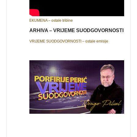
EKUMENA – ostale tribine
ARHIVA – VRIJEME SUODGOVORNOSTI
VRIJEME SUODGOVORNOSTI – ostale emisije