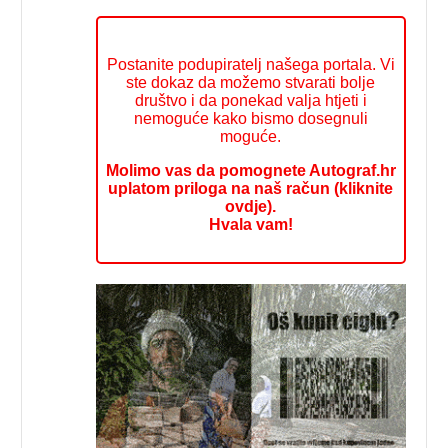
Postanite podupiratelj našega portala. Vi
ste dokaz da možemo stvarati bolje
društvo i da ponekad valja htjeti i
nemoguće kako bismo dosegnuli
moguće.
Molimo vas da pomognete Autograf.hr
uplatom priloga na naš račun (kliknite
ovdje).
Hvala vam!