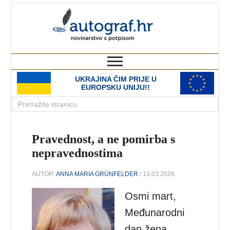
autograf.hr
novinarstvo s potpisom
UKRAJINA ČIM PRIJE U
EUROPSKU UNIJU!!
Pravednost, a ne pomirba s
nepravednostima
AUTOR:
ANNA MARIA GRÜNFELDER
/ 13.03.2026.
Osmi mart,
Međunarodni
dan žena,