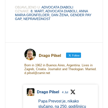
OBJAVLJENO U:
ADVOCATA DIABOLI
OZNAKE:
8. MART
,
ADVOCATA DIABOLI
,
ANNA
MARIA GRÜNFELDER
,
DAN ŽENA
,
GENDER PAY
GAP
,
NEPRAVEDNOST
Drago Pilsel
Follow
Born in 1962 in Buenos Aires, Argentina. Lives in
Zagreb, Croatia. Journalist and Theologian. Married.
d.pilsel@zamir.net
Drago Pilsel
4 Jul
Papa Prevost je, nikako
slučajno, na 250. godišnjicu