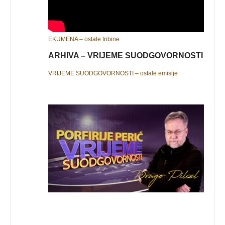
EKUMENA – ostale tribine
ARHIVA – VRIJEME SUODGOVORNOSTI
VRIJEME SUODGOVORNOSTI – ostale emisije