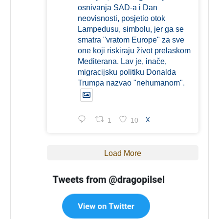
osnivanja SAD-a i Dan
neovisnosti, posjetio otok
Lampedusu, simbolu, jer ga se
smatra "vratom Europe" za sve
one koji riskiraju život prelaskom
Mediterana. Lav je, inače,
migracijsku politiku Donalda
Trumpa nazvao "nehumanom".
1
10
X
Load More