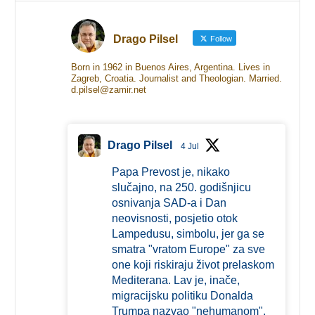
Drago Pilsel
Follow
Born in 1962 in Buenos Aires, Argentina. Lives in
Zagreb, Croatia. Journalist and Theologian. Married.
d.pilsel@zamir.net
Drago Pilsel
4 Jul
Papa Prevost je, nikako
slučajno, na 250. godišnjicu
osnivanja SAD-a i Dan
neovisnosti, posjetio otok
Lampedusu, simbolu, jer ga se
smatra "vratom Europe" za sve
one koji riskiraju život prelaskom
Mediterana. Lav je, inače,
migracijsku politiku Donalda
Trumpa nazvao "nehumanom".