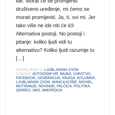
ide. Morat će se promijeniti
društveno uređenje, mi ćemo se
morati promijeniti. Ja, ti, svi mi. Jer
tako više ne ide niti će ići!
Alternativa postoji. No postoji i
pitanje: koliko ljudi vidi tu
alternativu? Koliko ljudi razumije tu
[…]
OBJAVLJENO U:
LJUBLJANSKI ZVON
OZNAKE:
AUTOGRAF.HR
,
BAJKA
,
CARSTVO
,
FACEBOOK
,
GENERACIJA
,
KNJIGA
,
KOLUMNA
,
LJUBLJANSKI ZVON
,
MANCA KOŠIR
,
MICHEL
,
MUTIRANJE
,
NOVINAR
,
PALČICA
,
POLITIKA
,
SERRES
,
SMS
,
WIKIPEDIJA