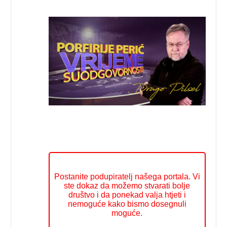
Postanite podupiratelj našega portala. Vi
ste dokaz da možemo stvarati bolje
društvo i da ponekad valja htjeti i
nemoguće kako bismo dosegnuli
moguće.