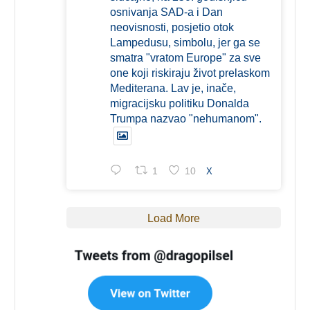
osnivanja SAD-a i Dan
neovisnosti, posjetio otok
Lampedusu, simbolu, jer ga se
smatra "vratom Europe" za sve
one koji riskiraju život prelaskom
Mediterana. Lav je, inače,
migracijsku politiku Donalda
Trumpa nazvao "nehumanom".
1
10
X
Load More