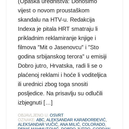
(Opaska uredništva: Donosimo
vijest o novom proustaškom
skandalu na HTV-u. Redakcija
Indexa je pitala HRT smatraju li
prikladnim reklamiranje knjige i
filmova ”Mit o Jasenovcu” i ”Sto
godina srbijanskog terora” u emisiji
Dobro jutro, Hrvatska, radi li se o
plaćenoj reklami i hoće li voditeljica
ili urednici zbog toga snositi
posljedice. Na prisavlju su odlučili
izbjegnuti […]
OBJAVLJENO U:
OSVRT
OZNAKE:
ABC
,
ALEKSANDAR KARAĐORĐEVIĆ
,
ALEKSANDAR VUČIĆ
,
ANA MILIĆ
,
COLORADO
,
DENIS MAHMUTOVIĆ
,
DOBRO JUTRO
,
GORDAN