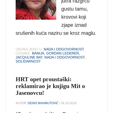
jutra razgrću
gustu tamu,
krovovi koji
zjape iznad
srušenih kuća naziru se kroz maglu.
OBJAVLJENO U:
NADA I ODGOVORNOST
OZNAKE:
BANIJA
,
GORDAN LEDERER
,
JACQULINE BAT
,
NADA I ODGOVORNOST
,
SOLIDARNOST
HRT opet proustaški:
reklamirao je knjigu Mit o
Jasenovcu!
AUTOR:
DENIS MAHMUTOVIĆ
/ 26.10.2018.