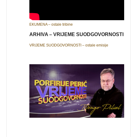
EKUMENA – ostale tribine
ARHIVA – VRIJEME SUODGOVORNOSTI
VRIJEME SUODGOVORNOSTI – ostale emisije