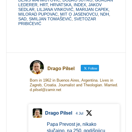
LEDERER
,
HRT
,
HRVATSKA
,
INDEX
,
JAKOV
SEDLAR
,
LILJANA VINKOVIĆ
,
MARIJAN CAPEK
,
MILORAD PUPOVAC
,
MIT O JASENOVCU
,
NDH
,
SAD
,
SMILJAN TOMAŠEVIĆ
,
SVETOZAR
PRIBIĆEVIĆ
Drago Pilsel
Follow
Born in 1962 in Buenos Aires, Argentina. Lives in
Zagreb, Croatia. Journalist and Theologian. Married.
d.pilsel@zamir.net
Drago Pilsel
4 Jul
Papa Prevost je, nikako
slučajno, na 250. godišnjicu