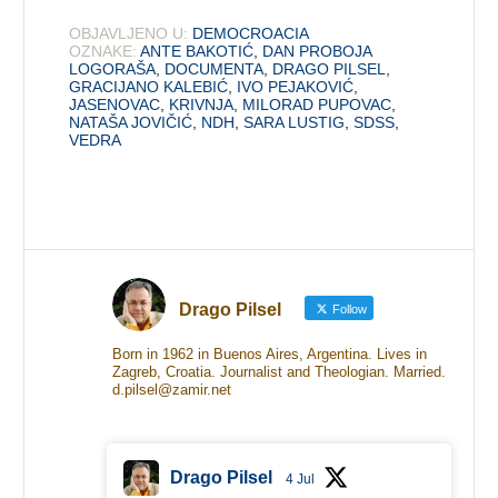
OBJAVLJENO U:
DEMOCROACIA
OZNAKE:
ANTE BAKOTIĆ
,
DAN PROBOJA
LOGORAŠA
,
DOCUMENTA
,
DRAGO PILSEL
,
GRACIJANO KALEBIĆ
,
IVO PEJAKOVIĆ
,
JASENOVAC
,
KRIVNJA
,
MILORAD PUPOVAC
,
NATAŠA JOVIČIĆ
,
NDH
,
SARA LUSTIG
,
SDSS
,
VEDRA
Drago Pilsel
Follow
Born in 1962 in Buenos Aires, Argentina. Lives in
Zagreb, Croatia. Journalist and Theologian. Married.
d.pilsel@zamir.net
Drago Pilsel
4 Jul