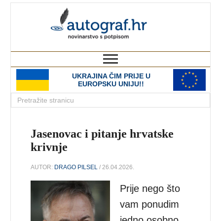
autograf.hr
novinarstvo s potpisom
UKRAJINA ČIM PRIJE U
EUROPSKU UNIJU!!
Jasenovac i pitanje hrvatske
krivnje
AUTOR:
DRAGO PILSEL
/ 26.04.2026.
Prije nego što
vam ponudim
jedno osobno