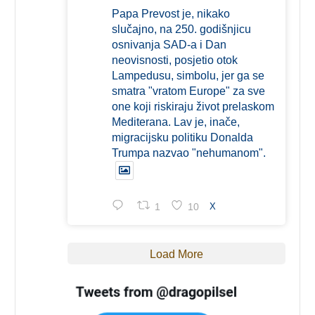
Papa Prevost je, nikako
slučajno, na 250. godišnjicu
osnivanja SAD-a i Dan
neovisnosti, posjetio otok
Lampedusu, simbolu, jer ga se
smatra "vratom Europe" za sve
one koji riskiraju život prelaskom
Mediterana. Lav je, inače,
migracijsku politiku Donalda
Trumpa nazvao "nehumanom".
1
10
X
Load More