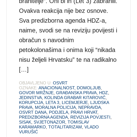
branitelje”. Oni bi ih (Let 3) zabranili.
Ovakva reakcija nije bez osnove.
Sva predizborna agenda HDZ-a,
naime, svodi se na reviziju povijesti i
obračun s navodnim
petokolonašima i onima koji “nikada
nisu željeli Hrvatsku” te na radikalno
[…]
OBJAVLJENO U:
OSVRT
OZNAKE:
ANACIONALNOST
,
DOMOLJUB
,
GOVOR MRŽNJE
,
GRAĐANSKA PRAVA
,
HDZ
,
JEDINSTVA
,
KOLINDA GRABAR KITAROVIĆ
,
KORUPCIJA
,
LETA 3
,
LICEMJERJE
,
LJUDSKA
PRAVA
,
MORALNA POLICIJA
,
NEPRAVDA
,
OSVRT DANA
,
PODJELA
,
PRAVI HRVAT
,
PREDIZBORNA AGENDA
,
REVIZIJA POVJESTI
,
SISAK
,
SVJETONAZOR
,
TOMISLAV
KARAMARKO
,
TOTALITARIZAM
,
VLADO
VURUŠIĆ