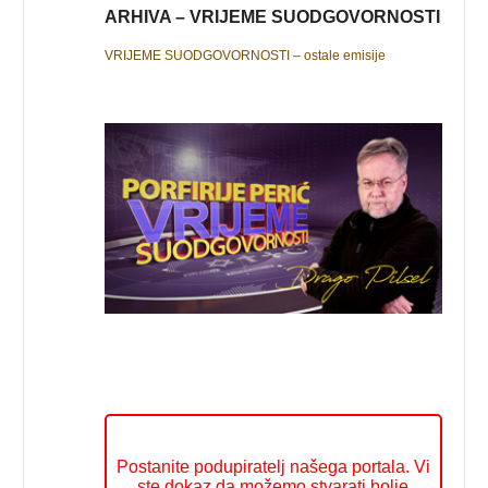
ARHIVA – VRIJEME SUODGOVORNOSTI
VRIJEME SUODGOVORNOSTI – ostale emisije
Postanite podupiratelj našega portala. Vi
ste dokaz da možemo stvarati bolje