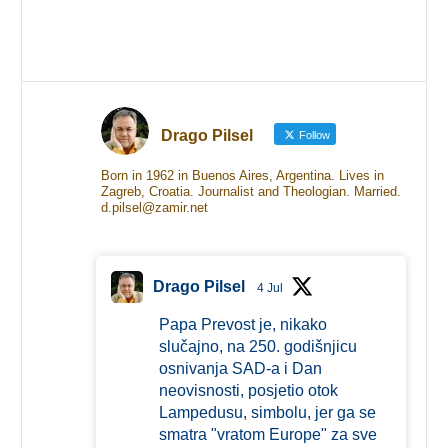
Drago Pilsel
Follow
Born in 1962 in Buenos Aires, Argentina. Lives in
Zagreb, Croatia. Journalist and Theologian. Married.
d.pilsel@zamir.net
Drago Pilsel
4 Jul
Papa Prevost je, nikako
slučajno, na 250. godišnjicu
osnivanja SAD-a i Dan
neovisnosti, posjetio otok
Lampedusu, simbolu, jer ga se
smatra "vratom Europe" za sve