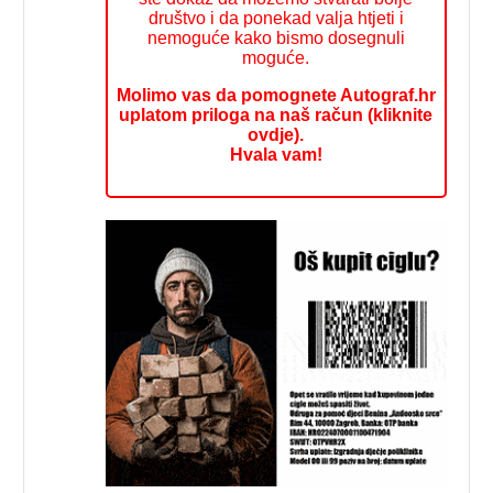
društvo i da ponekad valja htjeti i
nemoguće kako bismo dosegnuli
moguće.
Molimo vas da pomognete Autograf.hr
uplatom priloga na naš račun (kliknite
ovdje).
Hvala vam!