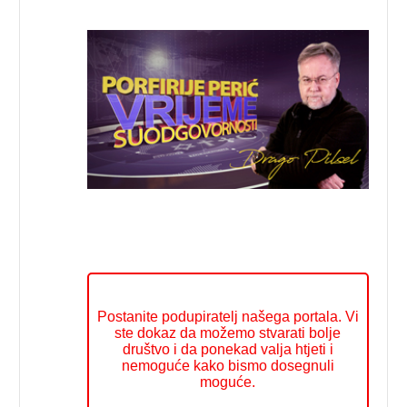
Postanite podupiratelj našega portala. Vi
ste dokaz da možemo stvarati bolje
društvo i da ponekad valja htjeti i
nemoguće kako bismo dosegnuli
moguće.