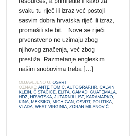
resources, a primijetite li kako za
svaku tu riječ ili izraz već postoji
sasvim dobra hrvatska riječ ili izraz,
promašili ste bit. Nove se riječi
prvenstveno ne uzimaju zbog
njihovog značenja, već zbog
prestiža. Razmetanje engleskim
našim snobovima treba […]
OBJAVLJENO U:
OSVRT
OZNAKE:
ANTE TOMIĆ
,
AUTOGRAF.HR
,
CALVIN
KLEIN
,
ČISTAČICE
,
ELITA
,
GAMAD
,
GUATEMALA
,
HDZ
,
HRVATSKA
,
JUTARNJI LIST
,
KARAMARKO
,
KINA
,
MEKSIKO
,
MICHIGAN
,
OSVRT
,
POLITIKA
,
VLADA
,
WEST VIRGINIA
,
ZORAN MILANOVIĆ