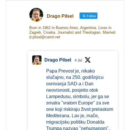
Drago Pilsel
Follow
Born in 1962 in Buenos Aires, Argentina. Lives in
Zagreb, Croatia. Journalist and Theologian. Married.
d.pilsel@zamir.net
Drago Pilsel
4 Jul
Papa Prevost je, nikako
slučajno, na 250. godišnjicu
osnivanja SAD-a i Dan
neovisnosti, posjetio otok
Lampedusu, simbolu, jer ga se
smatra "vratom Europe" za sve
one koji riskiraju život prelaskom
Mediterana. Lav je, inače,
migracijsku politiku Donalda
Trumpa nazvao "nehumanom".