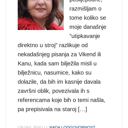
razmišljam o
tome koliko se
moje današnje
”utipkavanje
direktno u stroj” razlikuje od
nekadašnjeg pisanja za Vikend ili
Kanu, kada sam bilježila misli u
bilježnicu, nasumice, kako su
dolazile, da bih im kasnije davala
završni oblik, povezivala ih s
referencama koje bih o temi našla,
pa prepisivala na staroj […]
OBJAVLJENO U:
NADA I ODGOVORNOST