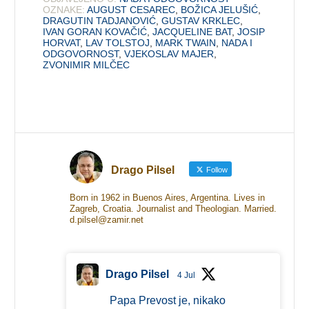
OZNAKE:
AUGUST CESAREC
,
BOŽICA JELUŠIĆ
,
DRAGUTIN TADJANOVIĆ
,
GUSTAV KRKLEC
,
IVAN GORAN KOVAČIĆ
,
JACQUELINE BAT
,
JOSIP
HORVAT
,
LAV TOLSTOJ
,
MARK TWAIN
,
NADA I
ODGOVORNOST
,
VJEKOSLAV MAJER
,
ZVONIMIR MILČEC
Drago Pilsel
Follow
Born in 1962 in Buenos Aires, Argentina. Lives in
Zagreb, Croatia. Journalist and Theologian. Married.
d.pilsel@zamir.net
Drago Pilsel
4 Jul
Papa Prevost je, nikako