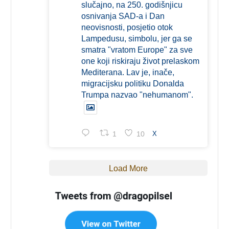
slučajno, na 250. godišnjicu
osnivanja SAD-a i Dan
neovisnosti, posjetio otok
Lampedusu, simbolu, jer ga se
smatra "vratom Europe" za sve
one koji riskiraju život prelaskom
Mediterana. Lav je, inače,
migracijsku politiku Donalda
Trumpa nazvao "nehumanom".
1
10
X
Load More