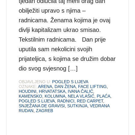
tjedan odlučila taj meni drag dan
obilježiti upravo s njima –
radnicama. Ženama kojima je ovaj
divlji kapitalizam ukrao smisao.
Tekstilnim radnicama. Dan prije
uputila sam nekolicini svojih
prijateljica, s kojima se družim dobar
dio svog svjesnog […]
OBJAVLJENO U:
POGLED S LIJEVA
OZNAKE:
ARENA
,
DAN ŽENA
,
FACE LIFTING
,
HOUDINI
,
HRVATATSKA
,
IVANA ČALIĆ
,
KAMENSKO
,
KOLUMNA
,
NELA VLAŠIĆ
,
PLAĆA
,
POGLED S LIJEVA
,
RADNICI
,
RED CARPET
,
SNJEŽANA DE GRAVISI
,
SUTKINJA
,
VEDRANA
RUDAN
,
ZAGREB