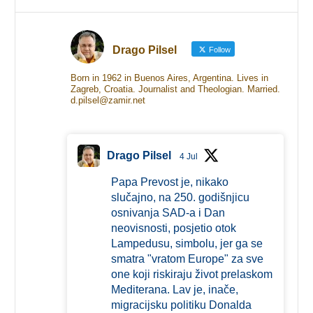
Drago Pilsel
Follow
Born in 1962 in Buenos Aires, Argentina. Lives in
Zagreb, Croatia. Journalist and Theologian. Married.
d.pilsel@zamir.net
Drago Pilsel
4 Jul
Papa Prevost je, nikako
slučajno, na 250. godišnjicu
osnivanja SAD-a i Dan
neovisnosti, posjetio otok
Lampedusu, simbolu, jer ga se
smatra "vratom Europe" za sve
one koji riskiraju život prelaskom
Mediterana. Lav je, inače,
migracijsku politiku Donalda