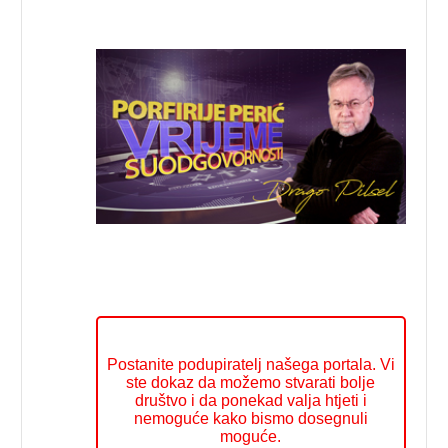
Postanite podupiratelj našega portala. Vi
ste dokaz da možemo stvarati bolje
društvo i da ponekad valja htjeti i
nemoguće kako bismo dosegnuli
moguće.