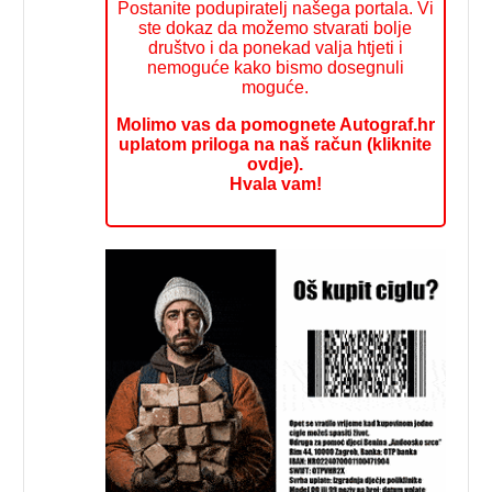
Postanite podupiratelj našega portala. Vi
ste dokaz da možemo stvarati bolje
društvo i da ponekad valja htjeti i
nemoguće kako bismo dosegnuli
moguće.
Molimo vas da pomognete Autograf.hr
uplatom priloga na naš račun (kliknite
ovdje).
Hvala vam!