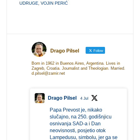
UDRUGE
,
VOJIN PERIĆ
Drago Pilsel
Follow
Born in 1962 in Buenos Aires, Argentina. Lives in
Zagreb, Croatia. Journalist and Theologian. Married.
d.pilsel@zamir.net
Drago Pilsel
4 Jul
Papa Prevost je, nikako
slučajno, na 250. godišnjicu
osnivanja SAD-a i Dan
neovisnosti, posjetio otok
Lampedusu, simbolu, jer ga se