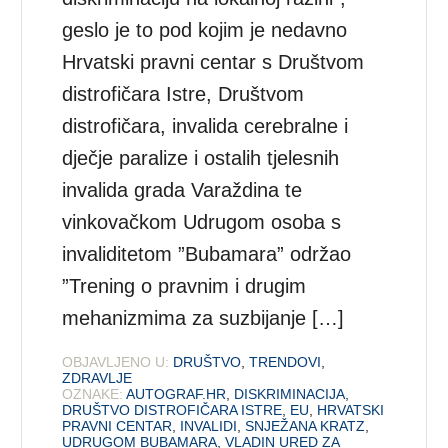
geslo je to pod kojim je nedavno
Hrvatski pravni centar s Društvom
distrofičara Istre, Društvom
distrofičara, invalida cerebralne i
dječje paralize i ostalih tjelesnih
invalida grada Varaždina te
vinkovačkom Udrugom osoba s
invaliditetom ”Bubamara” održao
”Trening o pravnim i drugim
mehanizmima za suzbijanje […]
OBJAVLJENO U:
DRUŠTVO
,
TRENDOVI
,
ZDRAVLJE
OZNAKE:
AUTOGRAF.HR
,
DISKRIMINACIJA
,
DRUŠTVO DISTROFIČARA ISTRE
,
EU
,
HRVATSKI
PRAVNI CENTAR
,
INVALIDI
,
SNJEŽANA KRATZ
,
UDRUGOM BUBAMARA
,
VLADIN URED ZA