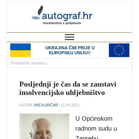
autograf.hr
novinarstvo s potpisom
UKRAJINA ČIM PRIJE U
EUROPSKU UNIJU!!
Posljednji je čas da se zaustavi
insolvencijsko uhljebništvo
AUTOR:
IVICA GRČAR
/ 11.05.2021.
U Općinskom
radnom sudu u
Zagrebu