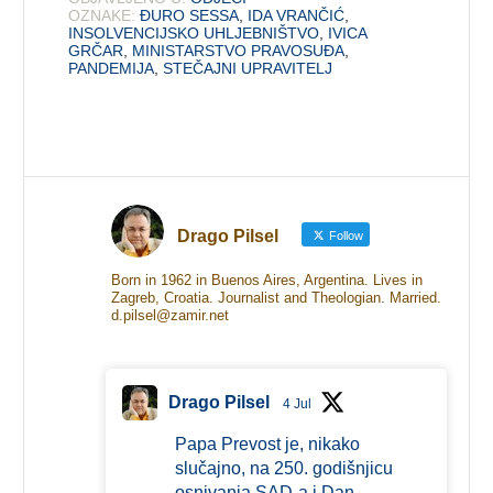
OZNAKE:
ĐURO SESSA
,
IDA VRANČIĆ
,
INSOLVENCIJSKO UHLJEBNIŠTVO
,
IVICA
GRČAR
,
MINISTARSTVO PRAVOSUĐA
,
PANDEMIJA
,
STEČAJNI UPRAVITELJ
Drago Pilsel
Follow
Born in 1962 in Buenos Aires, Argentina. Lives in
Zagreb, Croatia. Journalist and Theologian. Married.
d.pilsel@zamir.net
Drago Pilsel
4 Jul
Papa Prevost je, nikako
slučajno, na 250. godišnjicu
osnivanja SAD-a i Dan