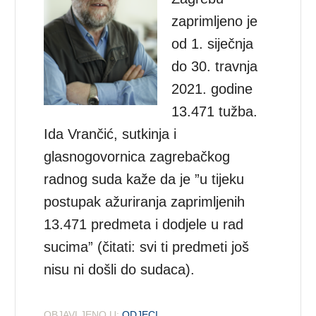
zaprimljeno je
od 1. siječnja
do 30. travnja
2021. godine
13.471 tužba.
Ida Vrančić, sutkinja i
glasnogovornica zagrebačkog
radnog suda kaže da je ”u tijeku
postupak ažuriranja zaprimljenih
13.471 predmeta i dodjele u rad
sucima” (čitati: svi ti predmeti još
nisu ni došli do sudaca).
OBJAVLJENO U:
ODJECI