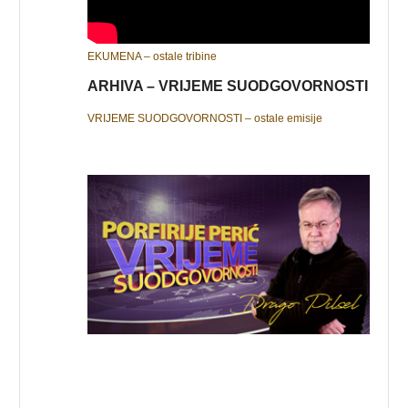
EKUMENA – ostale tribine
ARHIVA – VRIJEME SUODGOVORNOSTI
VRIJEME SUODGOVORNOSTI – ostale emisije