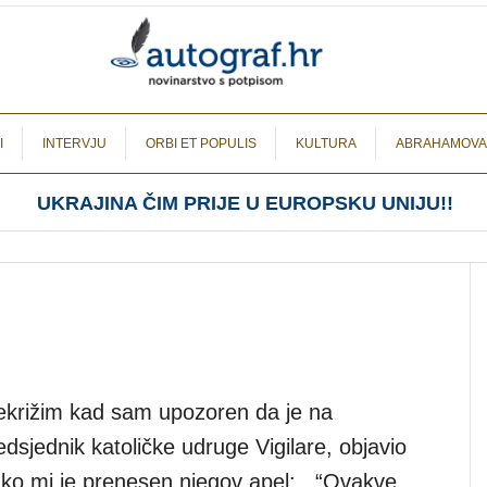
I
INTERVJU
ORBI ET POPULIS
KULTURA
ABRAHAMOVA
UKRAJINA ČIM PRIJE U EUROPSKU UNIJU!!
rekrižim kad sam upozoren da je na
sjednik katoličke udruge Vigilare, objavio
kako mi je prenesen njegov apel: “Ovakve