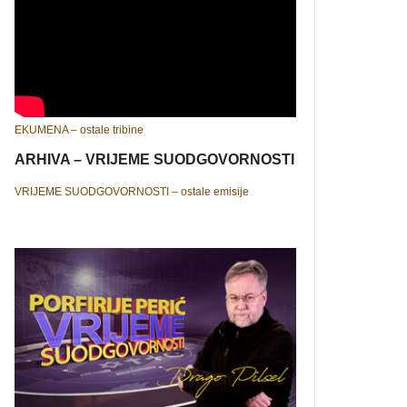
EKUMENA – ostale tribine
ARHIVA – VRIJEME SUODGOVORNOSTI
VRIJEME SUODGOVORNOSTI – ostale emisije