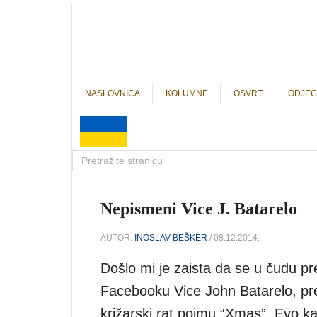
NASLOVNICA
KOLUMNE
OSVRT
ODJEC
Nepismeni Vice J. Batarelo
AUTOR:
INOSLAV BEŠKER
/ 08.12.2014.
Došlo mi je zaista da se u čudu p
Facebooku Vice John Batarelo, pred
križarski rat pojmu “Xmas”. Evo 