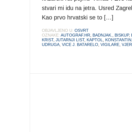
stvari mi idu na jetra. Usred Zagr
Kao prvo hrvatski se to […]
OBJAVLJENO U:
OSVRT
OZNAKE:
AUTOGRAF.HR
,
BADNJAK.
,
BISKUP
,
KRIST
,
JUTARNJI LIST
,
KAPTOL
,
KONSTANTIN
UDRUGA
,
VICE J. BATARELO
,
VIGILARE
,
VJE