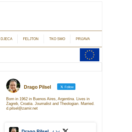
autograf.hr
novinarstvo s potpisom
 DJECA
FELJTON
TKO SMO
PRIJAVA
Drago Pilsel
Follow
Born in 1962 in Buenos Aires, Argentina. Lives in
Zagreb, Croatia. Journalist and Theologian. Married.
d.pilsel@zamir.net
Drago Pilsel