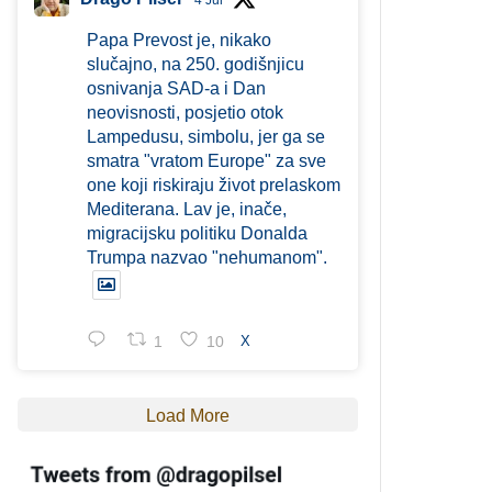
4 Jul
Papa Prevost je, nikako
slučajno, na 250. godišnjicu
osnivanja SAD-a i Dan
neovisnosti, posjetio otok
Lampedusu, simbolu, jer ga se
smatra "vratom Europe" za sve
one koji riskiraju život prelaskom
Mediterana. Lav je, inače,
migracijsku politiku Donalda
Trumpa nazvao "nehumanom".
1
10
X
Load More