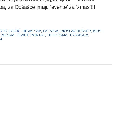
eba, za Došašće imaju ‘evente’ za ‘xmas’!!!
BOG
,
BOŽIĆ
,
HRVATSKA
,
IMENICA
,
INOSLAV BEŠKER
,
ISUS
,
MESIJA
,
OSVRT
,
PORTAL
,
TEOLOGIJA
,
TRADICIJA
,
RA