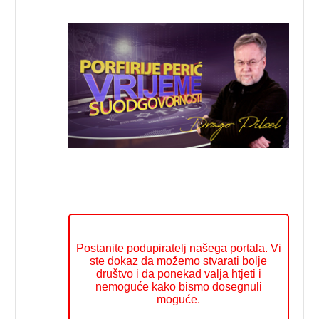
Postanite podupiratelj našega portala. Vi
ste dokaz da možemo stvarati bolje
društvo i da ponekad valja htjeti i
nemoguće kako bismo dosegnuli
moguće.