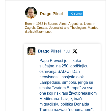
Drago Pilsel
Follow
Born in 1962 in Buenos Aires, Argentina. Lives in
Zagreb, Croatia. Journalist and Theologian. Married.
d.pilsel@zamir.net
Drago Pilsel
4 Jul
Papa Prevost je, nikako
slučajno, na 250. godišnjicu
osnivanja SAD-a i Dan
neovisnosti, posjetio otok
Lampedusu, simbolu, jer ga se
smatra "vratom Europe" za sve
one koji riskiraju život prelaskom
Mediterana. Lav je, inače,
migracijsku politiku Donalda
Trumpa nazvao "nehumanom".