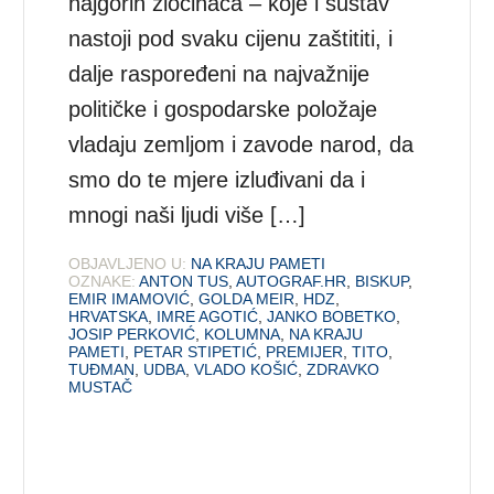
najgorih zločinaca – koje i sustav
nastoji pod svaku cijenu zaštititi, i
dalje raspoređeni na najvažnije
političke i gospodarske položaje
vladaju zemljom i zavode narod, da
smo do te mjere izluđivani da i
mnogi naši ljudi više […]
OBJAVLJENO U:
NA KRAJU PAMETI
OZNAKE:
ANTON TUS
,
AUTOGRAF.HR
,
BISKUP
,
EMIR IMAMOVIĆ
,
GOLDA MEIR
,
HDZ
,
HRVATSKA
,
IMRE AGOTIĆ
,
JANKO BOBETKO
,
JOSIP PERKOVIĆ
,
KOLUMNA
,
NA KRAJU
PAMETI
,
PETAR STIPETIĆ
,
PREMIJER
,
TITO
,
TUĐMAN
,
UDBA
,
VLADO KOŠIĆ
,
ZDRAVKO
MUSTAČ