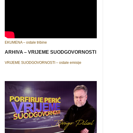
EKUMENA – ostale tribine
ARHIVA – VRIJEME SUODGOVORNOSTI
VRIJEME SUODGOVORNOSTI – ostale emisije