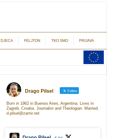
autograf.hr
novinarstvo s potpisom
 DJECA
FELJTON
TKO SMO
PRIJAVA
Drago Pilsel
Follow
Born in 1962 in Buenos Aires, Argentina. Lives in
Zagreb, Croatia. Journalist and Theologian. Married.
d.pilsel@zamir.net
Drago Pilsel