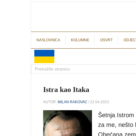
NASLOVNICA
KOLUMNE
OSVRT
ODJEC
Istra kao Itaka
AUTOR:
MILAN RAKOVAC
/ 22.04.2023.
Šetnja Istrom
za me, nešto 
Obećana zemlj