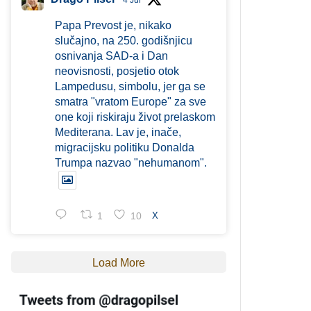
4 Jul
Papa Prevost je, nikako
slučajno, na 250. godišnjicu
osnivanja SAD-a i Dan
neovisnosti, posjetio otok
Lampedusu, simbolu, jer ga se
smatra "vratom Europe" za sve
one koji riskiraju život prelaskom
Mediterana. Lav je, inače,
migracijsku politiku Donalda
Trumpa nazvao "nehumanom".
1
10
X
Load More