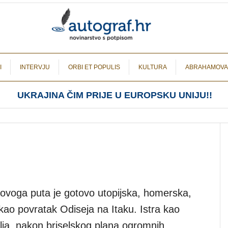
I
INTERVJU
ORBI ET POPULIS
KULTURA
ABRAHAMOVA
UKRAJINA ČIM PRIJE U EUROPSKU UNIJU!!
 ovoga puta je gotovo utopijska, homerska,
kao povratak Odiseja na Itaku. Istra kao
a, nakon briselskog plana ogromnih