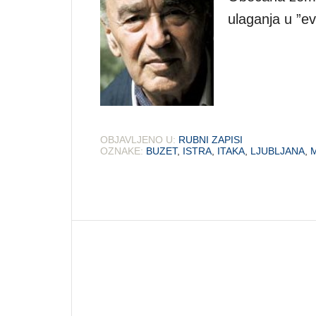
ulaganja u ”e
OBJAVLJENO U:
RUBNI ZAPISI
OZNAKE:
BUZET
,
ISTRA
,
ITAKA
,
LJUBLJANA
,