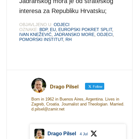
Jadranskog mora je od strateškog
interesa za Republiku Hrvatsku;
OBJAVLJENO U:
ODJECI
OZNAKE:
BDP
,
EU
,
EUROPSKI POKRET SPLIT
,
IVAN KNEŽEVIĆ
,
JADRANSKO MORE
,
ODJECI
,
POMORSKI INSTITUT
,
RH
Drago Pilsel
Follow
Born in 1962 in Buenos Aires, Argentina. Lives in
Zagreb, Croatia. Journalist and Theologian. Married.
d.pilsel@zamir.net
Drago Pilsel
4 Jul