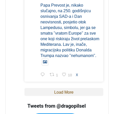
Papa Prevost je, nikako
slučajno, na 250. godišnjicu
osnivanja SAD-a i Dan
neovisnosti, posjetio otok
Lampedusu, simbolu, jer ga se
smatra "vratom Europe" za sve
one koji riskiraju život prelaskom
Mediterana. Lav je, inače,
migracijsku politiku Donalda
Trumpa nazvao "nehumanom".
1
10
X
Load More