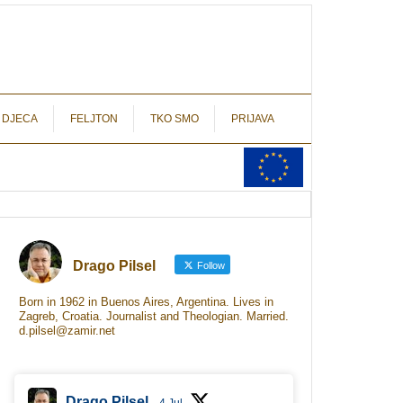
autograf.hr
novinarstvo s potpisom
 DJECA
FELJTON
TKO SMO
PRIJAVA
Drago Pilsel
Follow
Born in 1962 in Buenos Aires, Argentina. Lives in
Zagreb, Croatia. Journalist and Theologian. Married.
d.pilsel@zamir.net
Drago Pilsel