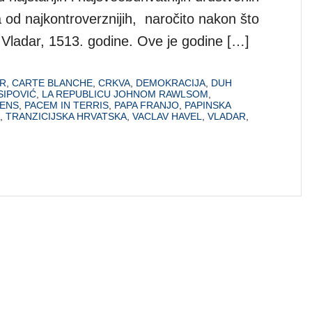
na od najkontroverznijih, naročito nakon što
u Vladar, 1513. godine. Ove je godine […]
R
,
CARTE BLANCHE
,
CRKVA
,
DEMOKRACIJA
,
DUH
SIPOVIĆ
,
LA REPUBLICU JOHNOM RAWLSOM
,
IENS
,
PACEM IN TERRIS
,
PAPA FRANJO
,
PAPINSKA
,
TRANZICIJSKA HRVATSKA
,
VACLAV HAVEL
,
VLADAR
,