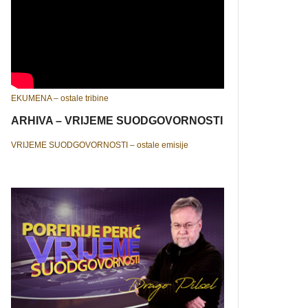
EKUMENA – ostale tribine
ARHIVA – VRIJEME SUODGOVORNOSTI
VRIJEME SUODGOVORNOSTI – ostale emisije