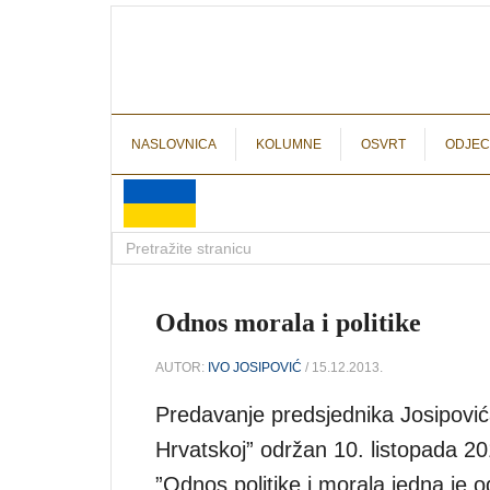
NASLOVNICA
KOLUMNE
OSVRT
ODJEC
Odnos morala i politike
AUTOR:
IVO JOSIPOVIĆ
/ 15.12.2013.
Predavanje predsjednika Josipovića 
Hrvatskoj” održan 10. listopada 2
”Odnos politike i morala jedna je od