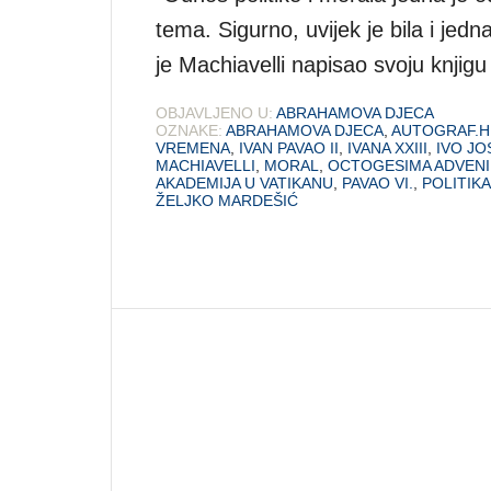
tema. Sigurno, uvijek je bila i jed
je Machiavelli napisao svoju knjig
OBJAVLJENO U:
ABRAHAMOVA DJECA
OZNAKE:
ABRAHAMOVA DJECA
,
AUTOGRAF.H
VREMENA
,
IVAN PAVAO II
,
IVANA XXIII
,
IVO JO
MACHIAVELLI
,
MORAL
,
OCTOGESIMA ADVEN
AKADEMIJA U VATIKANU
,
PAVAO VI.
,
POLITIKA
ŽELJKO MARDEŠIĆ