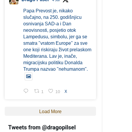
4 Jul
Papa Prevost je, nikako
slučajno, na 250. godišnjicu
osnivanja SAD-a i Dan
neovisnosti, posjetio otok
Lampedusu, simbolu, jer ga se
smatra "vratom Europe" za sve
one koji riskiraju život prelaskom
Mediterana. Lav je, inače,
migracijsku politiku Donalda
Trumpa nazvao "nehumanom".
1
10
X
Load More