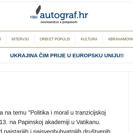
I
INTERVJU
ORBI ET POPULIS
KULTURA
ABRAHAMOVA
UKRAJINA ČIM PRIJE U EUROPSKU UNIJU!!
na temu ”Politika i moral u tranzicijskoj
013. na Papinskoj akademiji u Vatikanu.
 najstarijih i najsveobuhvatnijih društvenih