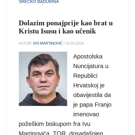
SREĆKO BADURINA
Dolazim ponajprije kao brat u
Kristu Isusu i kao učenik
AUTOR:
IVO MARTINOVIĆ
/ 18.03.2024.
Apostolska
Nuncijatura u
Republici
Hrvatskoj je
obavijestila da
je papa Franjo
imenovao
požeškim biskupom fra Ivu
Martinovića, TOR, dosadašnjeg