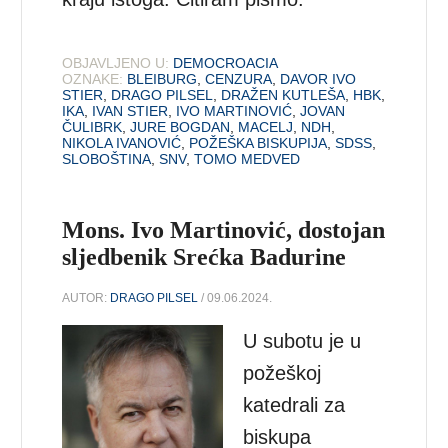
OBJAVLJENO U:
DEMOCROACIA
OZNAKE:
BLEIBURG
,
CENZURA
,
DAVOR IVO
STIER
,
DRAGO PILSEL
,
DRAŽEN KUTLEŠA
,
HBK
,
IKA
,
IVAN STIER
,
IVO MARTINOVIĆ
,
JOVAN
ČULIBRK
,
JURE BOGDAN
,
MACELJ
,
NDH
,
NIKOLA IVANOVIĆ
,
POŽEŠKA BISKUPIJA
,
SDSS
,
SLOBOŠTINA
,
SNV
,
TOMO MEDVED
Mons. Ivo Martinović, dostojan
sljedbenik Srećka Badurine
AUTOR:
DRAGO PILSEL
/ 09.06.2024.
U subotu je u
požeškoj
katedrali za
biskupa