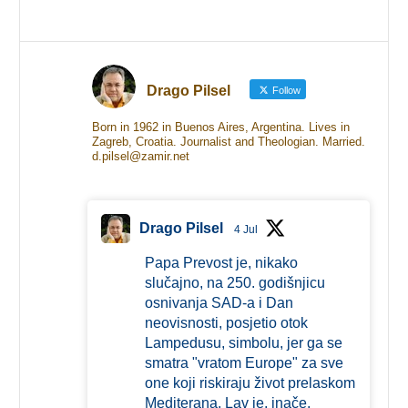
Drago Pilsel
Follow
Born in 1962 in Buenos Aires, Argentina. Lives in
Zagreb, Croatia. Journalist and Theologian. Married.
d.pilsel@zamir.net
Drago Pilsel
4 Jul
Papa Prevost je, nikako
slučajno, na 250. godišnjicu
osnivanja SAD-a i Dan
neovisnosti, posjetio otok
Lampedusu, simbolu, jer ga se
smatra "vratom Europe" za sve
one koji riskiraju život prelaskom
Mediterana. Lav je, inače,