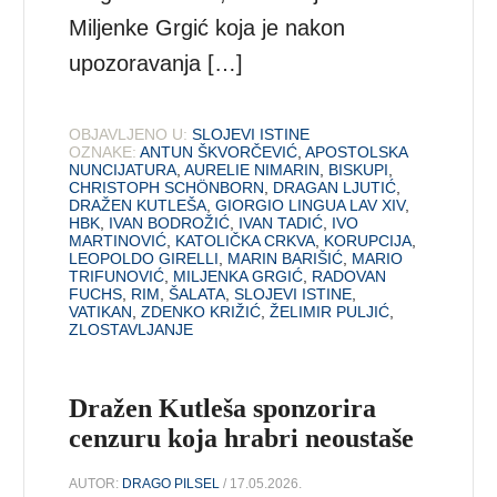
Miljenke Grgić koja je nakon
upozoravanja […]
OBJAVLJENO U:
SLOJEVI ISTINE
OZNAKE:
ANTUN ŠKVORČEVIĆ
,
APOSTOLSKA
NUNCIJATURA
,
AURELIE NIMARIN
,
BISKUPI
,
CHRISTOPH SCHÖNBORN
,
DRAGAN LJUTIĆ
,
DRAŽEN KUTLEŠA
,
GIORGIO LINGUA LAV XIV
,
HBK
,
IVAN BODROŽIĆ
,
IVAN TADIĆ
,
IVO
MARTINOVIĆ
,
KATOLIČKA CRKVA
,
KORUPCIJA
,
LEOPOLDO GIRELLI
,
MARIN BARIŠIĆ
,
MARIO
TRIFUNOVIĆ
,
MILJENKA GRGIĆ
,
RADOVAN
FUCHS
,
RIM
,
ŠALATA
,
SLOJEVI ISTINE
,
VATIKAN
,
ZDENKO KRIŽIĆ
,
ŽELIMIR PULJIĆ
,
ZLOSTAVLJANJE
Dražen Kutleša sponzorira
cenzuru koja hrabri neoustaše
AUTOR:
DRAGO PILSEL
/ 17.05.2026.