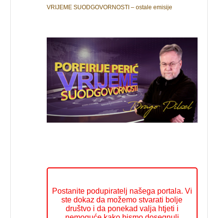
VRIJEME SUODGOVORNOSTI – ostale emisije
Postanite podupiratelj našega portala. Vi
ste dokaz da možemo stvarati bolje
društvo i da ponekad valja htjeti i
nemoguće kako bismo dosegnuli