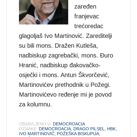
zaređen
franjevac
trećoredac
glagoljaš Ivo Martinović. Zareditelji
su bili mons. Dražen Kutleša,
nadbiskup zagrebački, mons. Đuro
Hranić, nadbiskup đakovačko-
osječki i mons. Antun Škvorčević,
Martinovićev prethodnik u Požegi.
Martinovićevo ređenje mi je povod
za kolumnu.
OBJAVLJENO U:
DEMOCROACIA
OZNAKE:
DEMOCROACIA
,
DRAGO PILSEL
,
HBK
,
IVO MARTINOVIĆ
,
POŽEŠKA BISKUPIJA
,