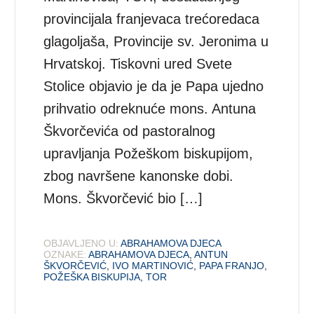
provincijala franjevaca trećoredaca
glagoljaša, Provincije sv. Jeronima u
Hrvatskoj. Tiskovni ured Svete
Stolice objavio je da je Papa ujedno
prihvatio odreknuće mons. Antuna
Škvorčevića od pastoralnog
upravljanja Požeškom biskupijom,
zbog navršene kanonske dobi.
Mons. Škvorčević bio […]
OBJAVLJENO U:
ABRAHAMOVA DJECA
OZNAKE:
ABRAHAMOVA DJECA
,
ANTUN
ŠKVORČEVIĆ
,
IVO MARTINOVIĆ
,
PAPA FRANJO
,
POŽEŠKA BISKUPIJA
,
TOR