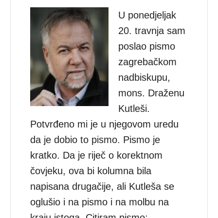
U ponedjeljak
20. travnja sam
poslao pismo
zagrebačkom
nadbiskupu,
mons. Draženu
Kutleši.
Potvrđeno mi je u njegovom uredu
da je dobio to pismo. Pismo je
kratko. Da je riječ o korektnom
čovjeku, ova bi kolumna bila
napisana drugačije, ali Kutleša se
oglušio i na pismo i na molbu na
kraju istoga. Citiram pismo: