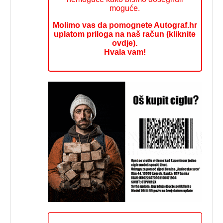
moguće.
Molimo vas da pomognete Autograf.hr
uplatom priloga na naš račun (kliknite
ovdje).
Hvala vam!