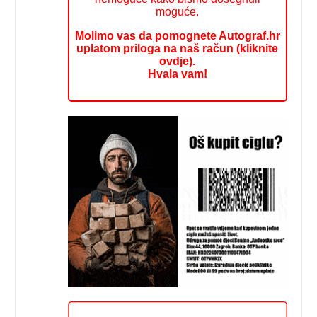
moguće.
Molimo vas da pomognete Autograf.hr
uplatom priloga na naš račun (kliknite
ovdje).
Hvala vam!