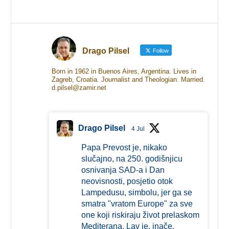
Drago Pilsel
Follow
Born in 1962 in Buenos Aires, Argentina. Lives in
Zagreb, Croatia. Journalist and Theologian. Married.
d.pilsel@zamir.net
Drago Pilsel
4 Jul
Papa Prevost je, nikako
slučajno, na 250. godišnjicu
osnivanja SAD-a i Dan
neovisnosti, posjetio otok
Lampedusu, simbolu, jer ga se
smatra "vratom Europe" za sve
one koji riskiraju život prelaskom
Mediterana. Lav je, inače,