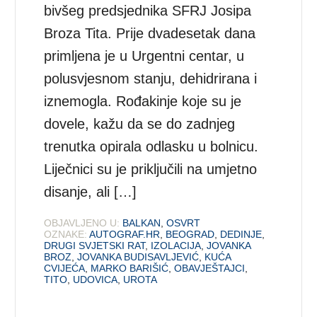
bivšeg predsjednika SFRJ Josipa
Broza Tita. Prije dvadesetak dana
primljena je u Urgentni centar, u
polusvjesnom stanju, dehidrirana i
iznemogla. Rođakinje koje su je
dovele, kažu da se do zadnjeg
trenutka opirala odlasku u bolnicu.
Liječnici su je priključili na umjetno
disanje, ali […]
OBJAVLJENO U:
BALKAN
,
OSVRT
OZNAKE:
AUTOGRAF.HR
,
BEOGRAD
,
DEDINJE
,
DRUGI SVJETSKI RAT
,
IZOLACIJA
,
JOVANKA
BROZ
,
JOVANKA BUDISAVLJEVIĆ
,
KUĆA
CVIJEĆA
,
MARKO BARIŠIĆ
,
OBAVJEŠTAJCI
,
TITO
,
UDOVICA
,
UROTA