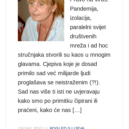
Pandemija,
izolacija,
paralelni svijet
društvenih
mreža i ad hoc
stručnjaka stvorili su kaos u mnogim
glavama. Cjepiva koje je dosad
primilo sad već milijarde ljudi
proglašava se neistraženim (?!).
Sad nas više ti isti ne uvjeravaju
kako smo po primitku čipirani ili
praćeni, kako će nas […]
OBJAVLJENO U:
POGLED S LIJEVA