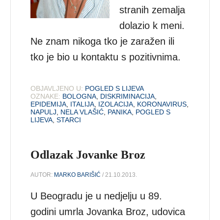
stranih zemalja
dolazio k meni.
Ne znam nikoga tko je zaražen ili
tko je bio u kontaktu s pozitivnima.
OBJAVLJENO U:
POGLED S LIJEVA
OZNAKE:
BOLOGNA
,
DISKRIMINACIJA
,
EPIDEMIJA
,
ITALIJA
,
IZOLACIJA
,
KORONAVIRUS
,
NAPULJ
,
NELA VLAŠIĆ
,
PANIKA
,
POGLED S
LIJEVA
,
STARCI
Odlazak Jovanke Broz
AUTOR:
MARKO BARIŠIĆ
/ 21.10.2013.
U Beogradu je u nedjelju u 89.
godini umrla Jovanka Broz, udovica