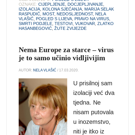
OZNAKE:
CIJEPLJENJE
,
DOCJEPLJIVANJE
,
IZOLACIJA
,
KOLONA SJEĆANJA
,
MARIJA SELAK
RASPUDIĆ
,
MOST
,
NEDOSLJEDNOST
,
NELA
VLAŠIĆ
,
POGLED S LIJEVA
,
PRAVO NA VIRUS
,
SMRTI PODJELE
,
TESTOVI
,
VUKOVAR
,
ZLATKO
HASANBEGOVIĆ
,
ŽUTE ZVIJEZDE
Nema Europe za starce – virus
je to samo učinio vidljivijim
AUTOR:
NELA VLAŠIĆ
/ 17.03.2020.
U prisilnoj sam
izolaciji već dva
tjedna. Ne
nisam putovala
u inozemstvo,
niti je itko iz