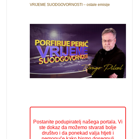
VRIJEME SUODGOVORNOSTI – ostale emisije
Postanite podupiratelj našega portala. Vi
ste dokaz da možemo stvarati bolje
društvo i da ponekad valja htjeti i
nemoguće kako bismo dosegnuli