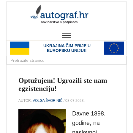
autograf.hr
novinarstvo s potpisom
UKRAJINA ČIM PRIJE U
EUROPSKU UNIJU!!
Optužujem! Ugrozili ste nam
egzistenciju!
AUTOR:
VOLGA ŠVORINIĆ
/ 08.07.2023.
Davne 1898.
godine, na
naslovnoj