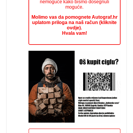
nemoguće kako bismo dosegnuli
moguće.
Molimo vas da pomognete Autograf.hr
uplatom priloga na naš račun (kliknite
ovdje).
Hvala vam!