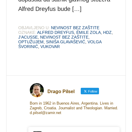
Alfred Dreyfus bude […]
OBJAVLJENO U:
NEVINOST BEZ ZAŠTITE
OZNAKE:
ALFRED DREYFUS
,
ÉMILE ZOLA
,
HDZ
,
J’ACUSSE
,
NEVINOST BEZ ZAŠTITE
,
OPTUŽUJEM
,
SINIŠA GLAVAŠEVIĆ
,
VOLGA
ŠVORINIĆ
,
VUKOVAR
Drago Pilsel
Follow
Born in 1962 in Buenos Aires, Argentina. Lives in
Zagreb, Croatia. Journalist and Theologian. Married.
d.pilsel@zamir.net