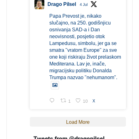
Drago Pilsel
4 Jul
Papa Prevost je, nikako
slučajno, na 250. godišnjicu
osnivanja SAD-a i Dan
neovisnosti, posjetio otok
Lampedusu, simbolu, jer ga se
smatra "vratom Europe" za sve
one koji riskiraju život prelaskom
Mediterana. Lav je, inače,
migracijsku politiku Donalda
Trumpa nazvao "nehumanom".
1
10
X
Load More