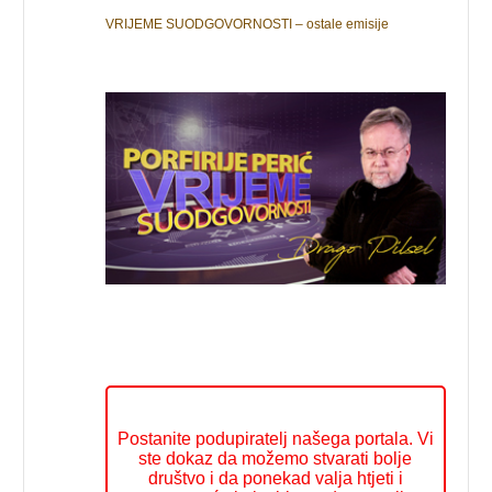
VRIJEME SUODGOVORNOSTI – ostale emisije
Postanite podupiratelj našega portala. Vi
ste dokaz da možemo stvarati bolje
društvo i da ponekad valja htjeti i