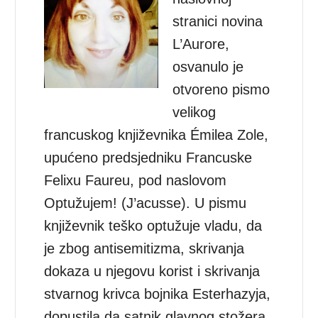
stranici novina
L’Aurore,
osvanulo je
otvoreno pismo
velikog
francuskog književnika Émilea Zole,
upućeno predsjedniku Francuske
Felixu Faureu, pod naslovom
Optužujem! (J’acusse). U pismu
književnik teško optužuje vladu, da
je zbog antisemitizma, skrivanja
dokaza u njegovu korist i skrivanja
stvarnog krivca bojnika Esterhazyja,
dopustila da satnik glavnog stožera