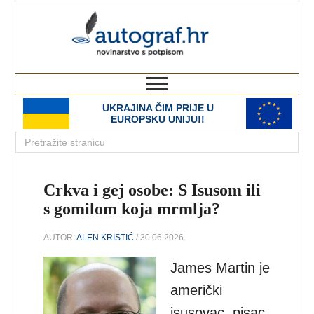
autograf.hr
novinarstvo s potpisom
UKRAJINA ČIM PRIJE U
EUROPSKU UNIJU!!
Crkva i gej osobe: S Isusom ili
s gomilom koja mrmlja?
AUTOR:
ALEN KRISTIĆ
/ 30.06.2026.
James Martin je
američki
isusovac, pisac