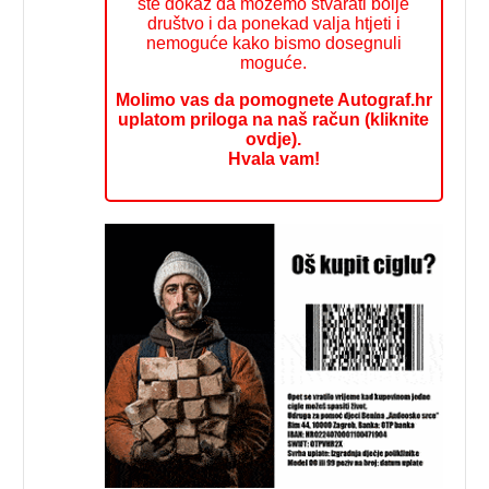
ste dokaz da možemo stvarati bolje
društvo i da ponekad valja htjeti i
nemoguće kako bismo dosegnuli
moguće.
Molimo vas da pomognete Autograf.hr
uplatom priloga na naš račun (kliknite
ovdje).
Hvala vam!