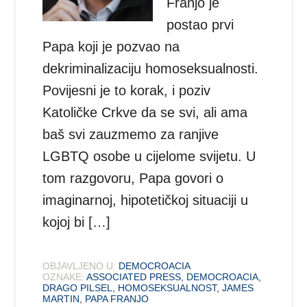
Franjo je
postao prvi
Papa koji je pozvao na
dekriminalizaciju homoseksualnosti.
Povijesni je to korak, i poziv
Katoličke Crkve da se svi, ali ama
baš svi zauzmemo za ranjive
LGBTQ osobe u cijelome svijetu. U
tom razgovoru, Papa govori o
imaginarnoj, hipotetičkoj situaciji u
kojoj bi […]
OBJAVLJENO U:
DEMOCROACIA
OZNAKE:
ASSOCIATED PRESS
,
DEMOCROACIA
,
DRAGO PILSEL
,
HOMOSEKSUALNOST
,
JAMES
MARTIN
,
PAPA FRANJO