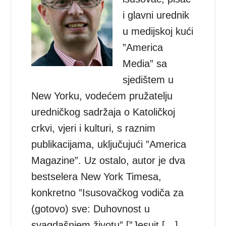
i glavni urednik
u medijskoj kući
”America
Media” sa
sjedištem u
New Yorku, vodećem pružatelju
uredničkog sadržaja o Katoličkoj
crkvi, vjeri i kulturi, s raznim
publikacijama, uključujući ”America
Magazine”. Uz ostalo, autor je dva
bestselera New York Timesa,
konkretno ”Isusovačkog vodiča za
(gotovo) sve: Duhovnost u
svagdašnjem životu” [”Jesuit […]