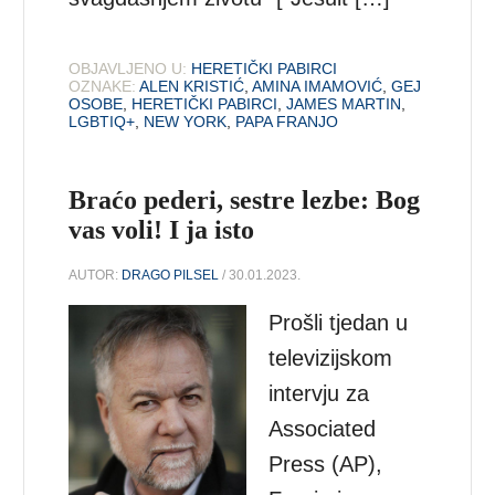
OBJAVLJENO U:
HERETIČKI PABIRCI
OZNAKE:
ALEN KRISTIĆ
,
AMINA IMAMOVIĆ
,
GEJ
OSOBE
,
HERETIČKI PABIRCI
,
JAMES MARTIN
,
LGBTIQ+
,
NEW YORK
,
PAPA FRANJO
Braćo pederi, sestre lezbe: Bog
vas voli! I ja isto
AUTOR:
DRAGO PILSEL
/ 30.01.2023.
Prošli tjedan u
televizijskom
intervju za
Associated
Press (AP),