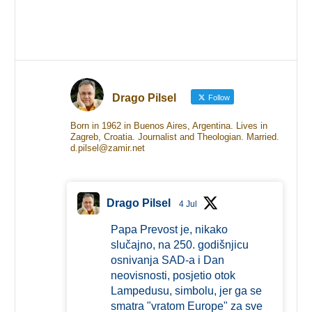
Drago Pilsel
Follow
Born in 1962 in Buenos Aires, Argentina. Lives in
Zagreb, Croatia. Journalist and Theologian. Married.
d.pilsel@zamir.net
Drago Pilsel
4 Jul
Papa Prevost je, nikako
slučajno, na 250. godišnjicu
osnivanja SAD-a i Dan
neovisnosti, posjetio otok
Lampedusu, simbolu, jer ga se
smatra "vratom Europe" za sve