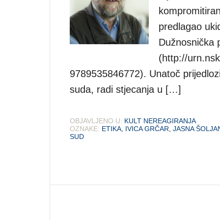
kompromitira
predlagao uki
Dužnosnička pi
(http://urn.n
9789535846772). Unatoč prijedloz
suda, radi stjecanja u […]
OBJAVLJENO U:
KULT NEREAGIRANJA
OZNAKE:
ETIKA
,
IVICA GRČAR
,
JASNA ŠOLJA
SUD