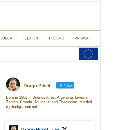
autograf.hr
novinarstvo s potpisom
 DJECA
FELJTON
TKO SMO
PRIJAVA
Drago Pilsel
Follow
Born in 1962 in Buenos Aires, Argentina. Lives in
Zagreb, Croatia. Journalist and Theologian. Married.
d.pilsel@zamir.net
Drago Pilsel