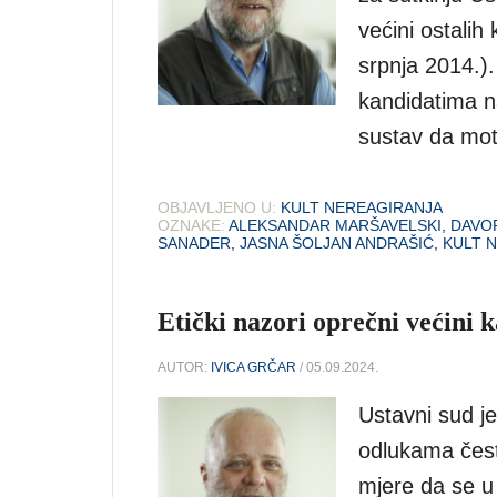
većini ostalih
srpnja 2014.)
kandidatima na
sustav da moti
OBJAVLJENO U:
KULT NEREAGIRANJA
OZNAKE:
ALEKSANDAR MARŠAVELSKI
,
DAVO
SANADER
,
JASNA ŠOLJAN ANDRAŠIĆ
,
KULT 
Etički nazori oprečni većini 
AUTOR:
IVICA GRČAR
/ 05.09.2024.
Ustavni sud je
odlukama čest
mjere da se u 