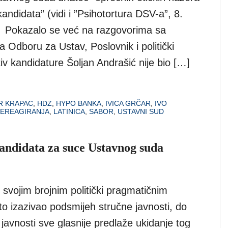
 kandidata” (vidi i ”Psihotortura DSV-a”, 8.
. Pokazalo se već na razgovorima sa
 Odboru za Ustav, Poslovnik i politički
v kandidature Šoljan Andrašić nije bio […]
R KRAPAC
,
HDZ
,
HYPO BANKA
,
IVICA GRČAR
,
IVO
NEREAGIRANJA
,
LATINICA
,
SABOR
,
USTAVNI SUD
kandidata za suce Ustavnog suda
 svojim brojnim politički pragmatičnim
o izazivao podsmijeh stručne javnosti, do
javnosti sve glasnije predlaže ukidanje tog