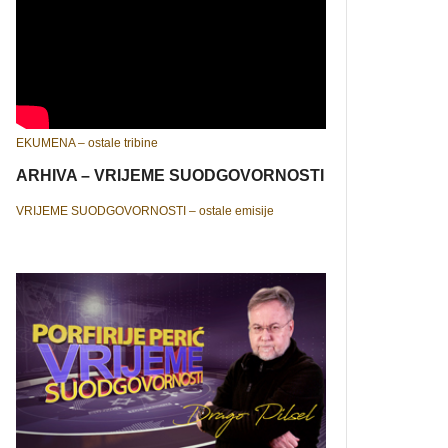
EKUMENA – ostale tribine
ARHIVA – VRIJEME SUODGOVORNOSTI
VRIJEME SUODGOVORNOSTI – ostale emisije