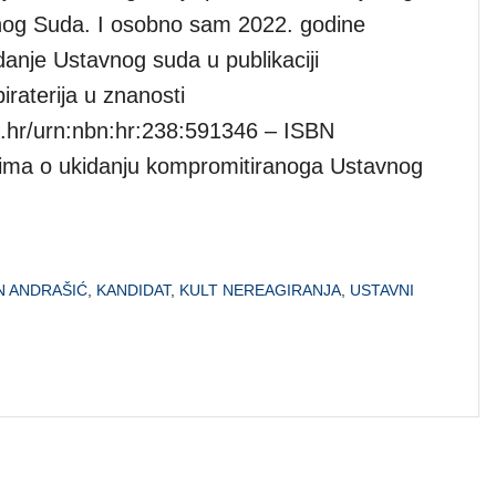
nog Suda. I osobno sam 2022. godine
danje Ustavnog suda u publikaciji
raterija u znanosti
sk.hr/urn:nbn:hr:238:591346 – ISBN
ima o ukidanju kompromitiranoga Ustavnog
N ANDRAŠIĆ
,
KANDIDAT
,
KULT NEREAGIRANJA
,
USTAVNI