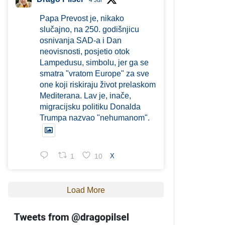
4 Jul
Papa Prevost je, nikako
slučajno, na 250. godišnjicu
osnivanja SAD-a i Dan
neovisnosti, posjetio otok
Lampedusu, simbolu, jer ga se
smatra "vratom Europe" za sve
one koji riskiraju život prelaskom
Mediterana. Lav je, inače,
migracijsku politiku Donalda
Trumpa nazvao "nehumanom".
1
10
X
Load More