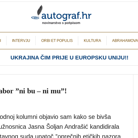
I
INTERVJU
ORBI ET POPULIS
KULTURA
ABRAHAMOVA
UKRAJINA ČIM PRIJE U EUROPSKU UNIJU!!
bor ”ni bu – ni mu”!
hodnoj kolumni objavio sam kako se bivša
žnosnica Jasna Šoljan Andrašić kandidirala
stavnog suda unatoč ”oprečnih etičkih nazora