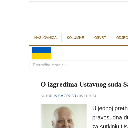
NASLOVNICA
KOLUMNE
OSVRT
ODJEC
O izgredima Ustavnog suda Sa
AUTOR:
IVICA GRČAR
/ 05.11.2024.
U jednoj pret
pravosudna du
za sutkinju U