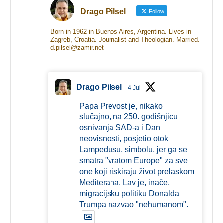
Drago Pilsel
Follow
Born in 1962 in Buenos Aires, Argentina. Lives in
Zagreb, Croatia. Journalist and Theologian. Married.
d.pilsel@zamir.net
Drago Pilsel
4 Jul
Papa Prevost je, nikako
slučajno, na 250. godišnjicu
osnivanja SAD-a i Dan
neovisnosti, posjetio otok
Lampedusu, simbolu, jer ga se
smatra "vratom Europe" za sve
one koji riskiraju život prelaskom
Mediterana. Lav je, inače,
migracijsku politiku Donalda
Trumpa nazvao "nehumanom".