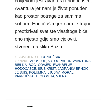
čovjekom jest avantura i hodočašće.
Avantura jer nam je život ponuđen
kao prostor potrage za samima
sobom. Hodočašće jer nam je trajno
preotkrivati svetište vlastitoga bića,
ono mjesto gdje smo cjeloviti,
stvoreni na sliku Božju.
OBJAVLJENO U:
PARRHĒSIA
OZNAKE:
APOSTOL
,
AUTOGRAF.HR
,
AVANTURA
,
BIBLIJA
,
BOG
,
ČOVJEK
,
EVANĐELJE
,
HODOČAŠĆE
,
ISUS KRIST
,
JADRANKA BRNČIĆ
,
JE SUIS
,
KOLUMNA
,
LJUBAV
,
MORAL
,
PARRHĒSIA
,
TEOLOGIJA
,
VJERA