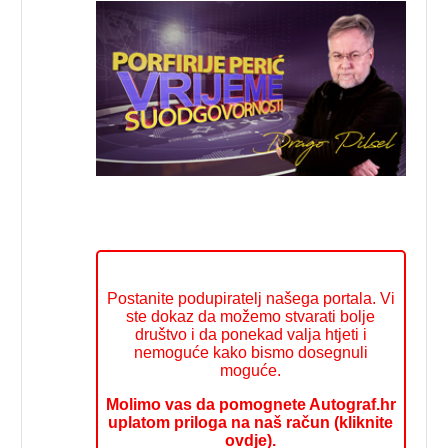
Postanite podupiratelj našega portala. Vi
ste dokaz da možemo stvarati bolje
društvo i da ponekad valja htjeti i
nemoguće kako bismo dosegnuli
moguće.
Molimo vas da pomognete Autograf.hr
uplatom priloga na naš račun (kliknite
ovdje).