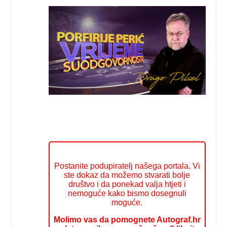
Postanite podupiratelj našega portala. Vi
ste dokaz da možemo stvarati bolje
društvo i da ponekad valja htjeti i
nemoguće kako bismo dosegnuli
moguće.
Molimo vas da pomognete Autograf.hr