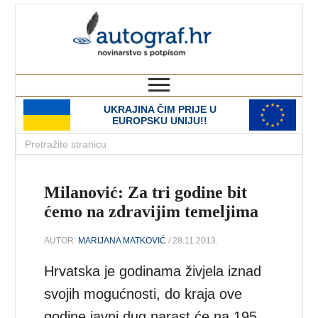
autograf.hr
novinarstvo s potpisom
UKRAJINA ČIM PRIJE U
EUROPSKU UNIJU!!
Milanović: Za tri godine bit
ćemo na zdravijim temeljima
AUTOR:
MARIJANA MATKOVIĆ
/ 28.11.2013.
Hrvatska je godinama živjela iznad
svojih mogućnosti, do kraja ove
godine javni dug narast će na 195