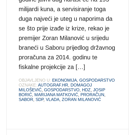
milijardi kuna, a servisiranje toga
duga najveći je uteg u naporima da
se što prije izađe iz krize, rekao je
premijer Zoran Milanović u srijedu
braneći u Saboru prijedlog državnog
proračuna za 2014. godinu te
fiskalne projekcije za […]
OBJAVLJENO U:
EKONOMIJA
,
GOSPODARSTVO
OZNAKE:
AUTOGRAF.HR
,
DOMAGOJ
MILOŠEVIĆ
,
GOSPODARSTVO
,
HDZ
,
JOSIP
BORIĆ
,
MARIJANA MATKOVIĆ
,
PRORAČUN
,
SABOR
,
SDP
,
VLADA
,
ZORAN MILANOVIĆ