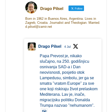
Drago Pilsel
Follow
Born in 1962 in Buenos Aires, Argentina. Lives in
Zagreb, Croatia. Journalist and Theologian. Married.
d.pilsel@zamir.net
Drago Pilsel
4 Jul
Papa Prevost je, nikako
slučajno, na 250. godišnjicu
osnivanja SAD-a i Dan
neovisnosti, posjetio otok
Lampedusu, simbolu, jer ga se
smatra "vratom Europe" za sve
one koji riskiraju život prelaskom
Mediterana. Lav je, inače,
migracijsku politiku Donalda
Trumpa nazvao "nehumanom".