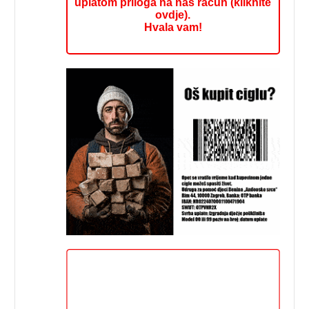
uplatom priloga na naš račun (kliknite
ovdje).
Hvala vam!