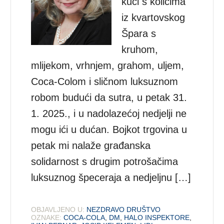
kući s kolicima
iz kvartovskog
Špara s
kruhom,
mlijekom, vrhnjem, grahom, uljem,
Coca-Colom i sličnom luksuznom
robom budući da sutra, u petak 31.
1. 2025., i u nadolazećoj nedjelji ne
mogu ići u dućan. Bojkot trgovina u
petak mi nalaže građanska
solidarnost s drugim potrošačima
luksuznog špeceraja a nedjeljnu […]
OBJAVLJENO U:
NEZDRAVO DRUŠTVO
OZNAKE:
COCA-COLA
,
DM
,
HALO INSPEKTORE
,