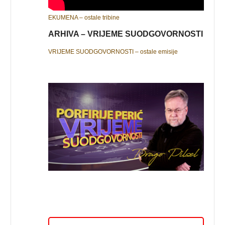
EKUMENA – ostale tribine
ARHIVA – VRIJEME SUODGOVORNOSTI
VRIJEME SUODGOVORNOSTI – ostale emisije