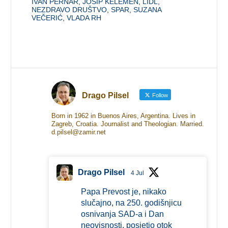
IVAN PERNAR
,
JOSIP KELEMEN
,
LIDL
,
NEZDRAVO DRUŠTVO
,
SPAR
,
SUZANA
VEČERIĆ
,
VLADA RH
Drago Pilsel
Follow
Born in 1962 in Buenos Aires, Argentina. Lives in
Zagreb, Croatia. Journalist and Theologian. Married.
d.pilsel@zamir.net
Drago Pilsel
4 Jul
Papa Prevost je, nikako
slučajno, na 250. godišnjicu
osnivanja SAD-a i Dan
neovisnosti, posjetio otok