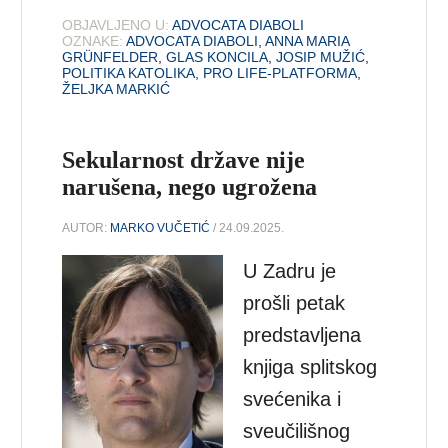
OBJAVLJENO U:
ADVOCATA DIABOLI
OZNAKE:
ADVOCATA DIABOLI
,
ANNA MARIA
GRÜNFELDER
,
GLAS KONCILA
,
JOSIP MUŽIĆ
,
POLITIKA KATOLIKA
,
PRO LIFE-PLATFORMA
,
ŽELJKA MARKIĆ
Sekularnost države nije
narušena, nego ugrožena
AUTOR:
MARKO VUČETIĆ
/ 24.09.2025.
U Zadru je
prošli petak
predstavljena
knjiga splitskog
svećenika i
sveučilišnog