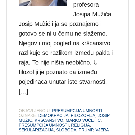
profesora
Josipa Mužića.
Josip Mužić i ja se poznajemo i
gotovo se ni u čemu ne slažemo.
Njegov i moj pogled na kršćanstvo
razlikuje se razlikom između pakla i
raja. To nije ništa neobično. U
filozofiji je poznato da između
pojedinaca unutar iste stvarnosti,
[…]
OBJAVLJENO U:
PRESUMPCIJA UMNOSTI
OZNAKE:
DEMOKRACIJA
,
FILOZOFIJA
,
JOSIP
MUŽIĆ
,
KRŠĆANSTVO
,
MARKO VUČETIĆ
,
PRESUMPCIJA UMNOSTI
,
RELIGIJA
,
SEKULARIZACIJA
,
SLOBODA
,
TRUMP
,
VJERA