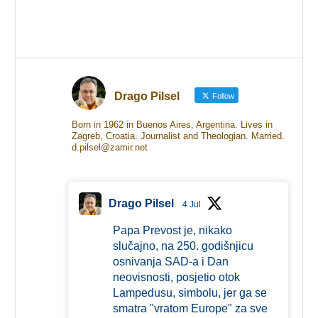
Drago Pilsel
Follow
Born in 1962 in Buenos Aires, Argentina. Lives in
Zagreb, Croatia. Journalist and Theologian. Married.
d.pilsel@zamir.net
Drago Pilsel
4 Jul
Papa Prevost je, nikako
slučajno, na 250. godišnjicu
osnivanja SAD-a i Dan
neovisnosti, posjetio otok
Lampedusu, simbolu, jer ga se
smatra "vratom Europe" za sve