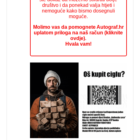
društvo i da ponekad valja htjeti i
nemoguće kako bismo dosegnuli
moguće.
Molimo vas da pomognete Autograf.hr
uplatom priloga na naš račun (kliknite
ovdje).
Hvala vam!