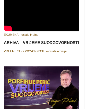
EKUMENA – ostale tribine
ARHIVA – VRIJEME SUODGOVORNOSTI
VRIJEME SUODGOVORNOSTI – ostale emisije