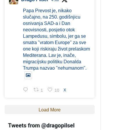
4 Jul
Papa Prevost je, nikako
slučajno, na 250. godišnjicu
osnivanja SAD-a i Dan
neovisnosti, posjetio otok
Lampedusu, simbolu, jer ga se
smatra "vratom Europe" za sve
one koji riskiraju život prelaskom
Mediterana. Lav je, inače,
migracijsku politiku Donalda
Trumpa nazvao "nehumanom".
1
10
X
Load More