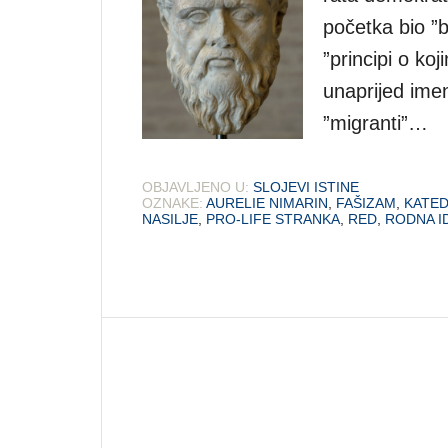
početka bio ”
”principi o ko
unaprijed imen
”migranti”…
OBJAVLJENO U:
SLOJEVI ISTINE
OZNAKE:
AURELIE NIMARIN
,
FAŠIZAM
,
KATED
NASILJE
,
PRO-LIFE STRANKA
,
RED
,
RODNA I