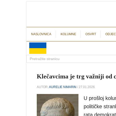
NASLOVNICA
KOLUMNE
OSVRT
ODJEC
Klečavcima je trg važniji od 
AUTOR:
AURELIE NIMARIN
/ 27.01.2026.
U prošloj kolu
političke stra
rata demokrats