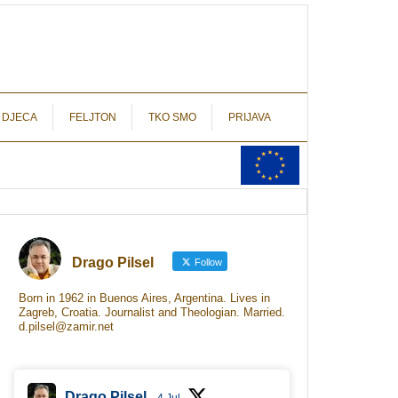
autograf.hr
novinarstvo s potpisom
 DJECA
FELJTON
TKO SMO
PRIJAVA
Drago Pilsel
Follow
Born in 1962 in Buenos Aires, Argentina. Lives in
Zagreb, Croatia. Journalist and Theologian. Married.
d.pilsel@zamir.net
Drago Pilsel