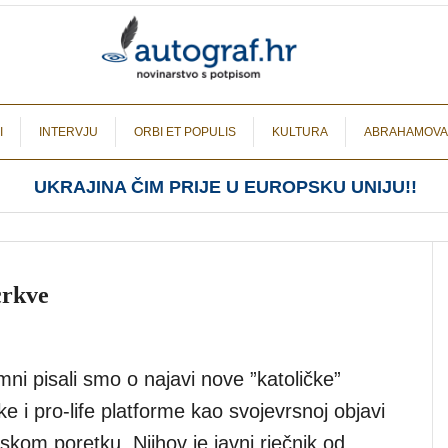
I
INTERVJU
ORBI ET POPULIS
KULTURA
ABRAHAMOVA
UKRAJINA ČIM PRIJE U EUROPSKU UNIJU!!
crkve
mni pisali smo o najavi nove ”katoličke”
nke i pro-life platforme kao svojevrsnoj objavi
kom poretku. Njihov je javni rječnik od