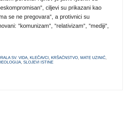
beskompromisan”, ciljevi su prikazani kao
jima se ne pregovara”, a protivnici su
ovani: ”komunizam”, ”relativizam”, ”mediji”,
RALA SV. VIDA
,
KLEČAVCI
,
KRŠAĆNSTVO
,
MATE UZINIĆ
,
DEOLOGIJA
,
SLOJEVI ISTINE