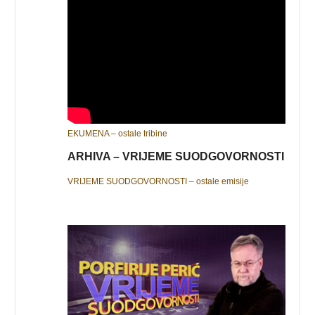
EKUMENA – ostale tribine
ARHIVA – VRIJEME SUODGOVORNOSTI
VRIJEME SUODGOVORNOSTI – ostale emisije