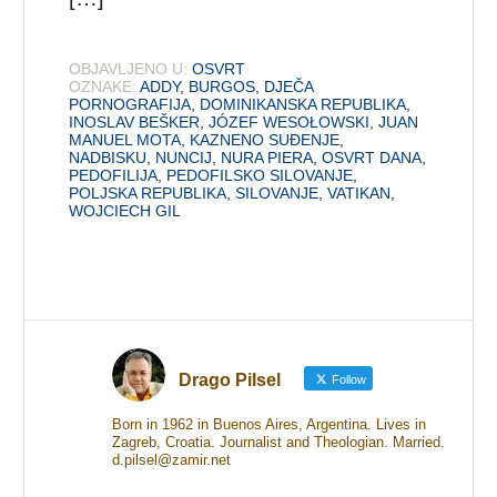
OBJAVLJENO U:
OSVRT
OZNAKE:
ADDY
,
BURGOS
,
DJEČA
PORNOGRAFIJA
,
DOMINIKANSKA REPUBLIKA
,
INOSLAV BEŠKER
,
JÓZEF WESOŁOWSKI
,
JUAN
MANUEL MOTA
,
KAZNENO SUĐENJE
,
NADBISKU
,
NUNCIJ
,
NURA PIERA
,
OSVRT DANA
,
PEDOFILIJA
,
PEDOFILSKO SILOVANJE
,
POLJSKA REPUBLIKA
,
SILOVANJE
,
VATIKAN
,
WOJCIECH GIL
Drago Pilsel
Follow
Born in 1962 in Buenos Aires, Argentina. Lives in
Zagreb, Croatia. Journalist and Theologian. Married.
d.pilsel@zamir.net