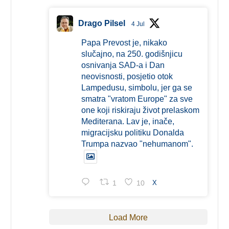
Drago Pilsel
4 Jul
Papa Prevost je, nikako
slučajno, na 250. godišnjicu
osnivanja SAD-a i Dan
neovisnosti, posjetio otok
Lampedusu, simbolu, jer ga se
smatra "vratom Europe" za sve
one koji riskiraju život prelaskom
Mediterana. Lav je, inače,
migracijsku politiku Donalda
Trumpa nazvao "nehumanom".
1
10
X
Load More