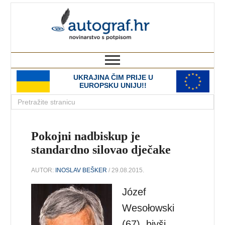
autograf.hr
novinarstvo s potpisom
UKRAJINA ČIM PRIJE U
EUROPSKU UNIJU!!
Pokojni nadbiskup je
standardno silovao dječake
AUTOR:
INOSLAV BEŠKER
/ 29.08.2015.
Józef
Wesołowski
(67), bivši