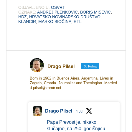
OBJAVLJENO U:
OSVRT
OZNAKE:
ANDREJ PLENKOVIĆ
,
BORIS MIŠEVIĆ
,
HDZ
,
HRVATSKO NOVINARSKO DRUŠTVO
,
KLANCIR
,
MARKO BIOČINA
,
RTL
Drago Pilsel
Follow
Born in 1962 in Buenos Aires, Argentina. Lives in
Zagreb, Croatia. Journalist and Theologian. Married.
d.pilsel@zamir.net
Drago Pilsel
4 Jul
Papa Prevost je, nikako
slučajno, na 250. godišnjicu