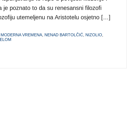
je poznato to da su renesansni filozofi
ozofiju utemeljenu na Aristotelu osjetno […]
,
MODERNA VREMENA
,
NENAD BARTOLČIĆ
,
NIZOLIO
,
TELOM