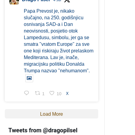
4 Jul
Papa Prevost je, nikako
slučajno, na 250. godišnjicu
osnivanja SAD-a i Dan
neovisnosti, posjetio otok
Lampedusu, simbolu, jer ga se
smatra "vratom Europe" za sve
one koji riskiraju život prelaskom
Mediterana. Lav je, inače,
migracijsku politiku Donalda
Trumpa nazvao "nehumanom".
1
10
X
Load More