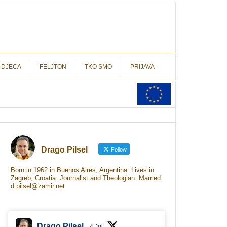
autograf.hr
novinarstvo s potpisom
 DJECA
FELJTON
TKO SMO
PRIJAVA
Drago Pilsel
Follow
Born in 1962 in Buenos Aires, Argentina. Lives in
Zagreb, Croatia. Journalist and Theologian. Married.
d.pilsel@zamir.net
Drago Pilsel