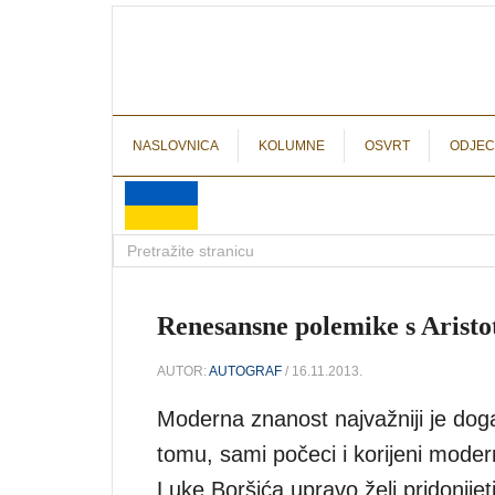
NASLOVNICA
KOLUMNE
OSVRT
ODJEC
Renesansne polemike s Aristo
AUTOR:
AUTOGRAF
/ 16.11.2013.
Moderna znanost najvažniji je dog
tomu, sami počeci i korijeni moder
Luke Boršića upravo želi pridonijeti 