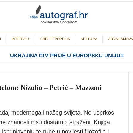
I
INTERVJU
ORBI ET POPULIS
KULTURA
ABRAHAMOVA
UKRAJINA ČIM PRIJE U EUROPSKU UNIJU!!
telom: Nizolio – Petrić – Mazzoni
ađaj modernoga i našeg svijeta. No usprkos
ne znanosti nisu dostatno istraženi. Knjiga
ispunjavanju te rupe u povijesti filozofije i