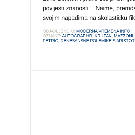
povijesti znanosti. Naime, premda 
svojim napadima na skolastičku fil
OBJAVLJENO U:
MODERNA VREMENA INFO
OZNAKE:
AUTOGRAF.HR
,
KRUZAK
,
MAZZONI
PETRIĆ
,
RENESANSNE POLEMIKE S ARISTO