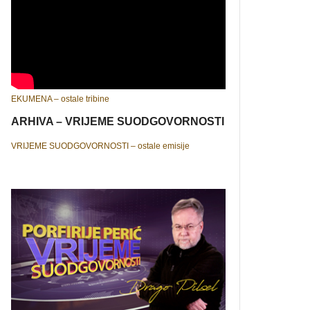
EKUMENA – ostale tribine
ARHIVA – VRIJEME SUODGOVORNOSTI
VRIJEME SUODGOVORNOSTI – ostale emisije