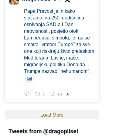
4 Jul
Papa Prevost je, nikako
slučajno, na 250. godišnjicu
osnivanja SAD-a i Dan
neovisnosti, posjetio otok
Lampedusu, simbolu, jer ga se
smatra "vratom Europe" za sve
one koji riskiraju život prelaskom
Mediterana. Lav je, inače,
migracijsku politiku Donalda
Trumpa nazvao "nehumanom".
1
10
X
Load More