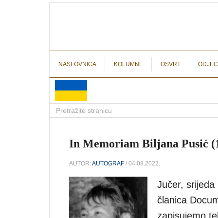
NASLOVNICA
KOLUMNE
OSVRT
ODJEC
In Memoriam Biljana Pusić (1
AUTOR:
AUTOGRAF
/ 04.08.2022.
Jučer, srijeda 
članica Docum
zapisujemo te