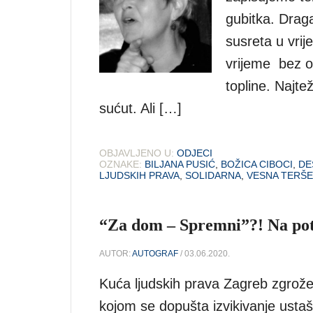
gubitka. Drag
susreta u vri
vrijeme bez o
topline. Najte
sućut. Ali […]
OBJAVLJENO U:
ODJECI
OZNAKE:
BILJANA PUSIĆ
,
BOŽICA CIBOCI
,
DE
LJUDSKIH PRAVA
,
SOLIDARNA
,
VESNA TERŠE
“Za dom – Spremni”?! Na pot
AUTOR:
AUTOGRAF
/ 03.06.2020.
Kuća ljudskih prava Zagreb zgrož
kojom se dopušta izvikivanje ust