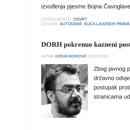
izvođenja pjesme Bojna Čavoglave
OBJAVLJENO U:
OSVRT
OZNAKE:
AUTOGRAF
,
KUĆA LJUDSKIH PRAVA
DORH pokrenuo kazneni post
AUTOR:
GORAN BORKOVIĆ
/ 23.01.2019.
Zbog javnog p
državno odvje
postupak proti
stranicama udr