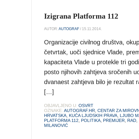
Izigrana Platforma 112
AUTOR:
AUTOGRAF
/ 15.11.2014.
Organizacije civilnog društva, oku
četvrtak, uoči sjednice Vlade, pre
kapaciteta Vlade u protekle tri go
posto njihovih zahtjeva sročenih u
dvanaest zahtjeva bilo je rezultat 
[…]
OBJAVLJENO U:
OSVRT
OZNAKE:
AUTOGRAF.HR
,
CENTAR ZA MIROVN
HRVATSKA
,
KUĆA LJUDSKIH PRAVA
,
LJUBO M
PLATFORMA 112
,
POLITIKA
,
PREMIJER
,
RAD
,
MILANOVIĆ