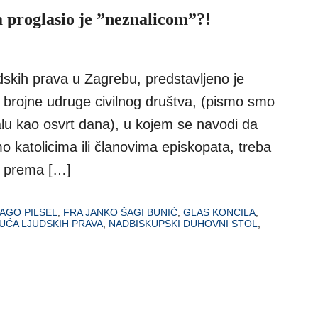
 proglasio je ”neznalicom”?!
dskih prava u Zagrebu, predstavljeno je
e brojne udruge civilnog društva, (pismo smo
alu kao osvrt dana), u kojem se navodi da
 katolicima ili članovima episkopata, treba
av prema […]
AGO PILSEL
,
FRA JANKO ŠAGI BUNIĆ
,
GLAS KONCILA
,
UĆA LJUDSKIH PRAVA
,
NADBISKUPSKI DUHOVNI STOL
,