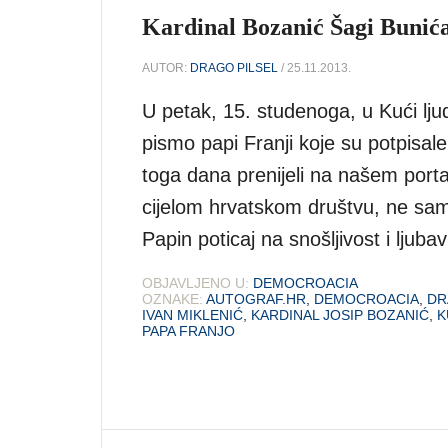
Kardinal Bozanić Šagi Bunića
AUTOR:
DRAGO PILSEL
/ 25.11.2013.
U petak, 15. studenoga, u Kući lju
pismo papi Franji koje su potpisal
toga dana prenijeli na našem port
cijelom hrvatskom društvu, ne samo
Papin poticaj na snošljivost i ljub
OBJAVLJENO U:
DEMOCROACIA
OZNAKE:
AUTOGRAF.HR
,
DEMOCROACIA
,
DR
IVAN MIKLENIĆ
,
KARDINAL JOSIP BOZANIĆ
,
K
PAPA FRANJO