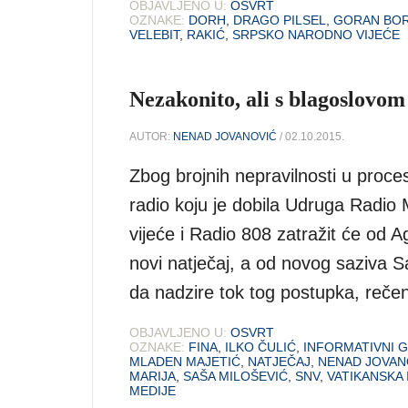
OBJAVLJENO U:
OSVRT
OZNAKE:
DORH
,
DRAGO PILSEL
,
GORAN BO
VELEBIT
,
RAKIĆ
,
SRPSKO NARODNO VIJEĆE
Nezakonito, ali s blagoslovom
AUTOR:
NENAD JOVANOVIĆ
/ 02.10.2015.
Zbog brojnih nepravilnosti u proce
radio koju je dobila Udruga Radio 
vijeće i Radio 808 zatražit će od A
novi natječaj, a od novog saziva 
da nadzire tok tog postupka, reče
OBJAVLJENO U:
OSVRT
OZNAKE:
FINA
,
ILKO ČULIĆ
,
INFORMATIVNI 
MLADEN MAJETIĆ
,
NATJEČAJ
,
NENAD JOVAN
MARIJA
,
SAŠA MILOŠEVIĆ
,
SNV
,
VATIKANSKA
MEDIJE