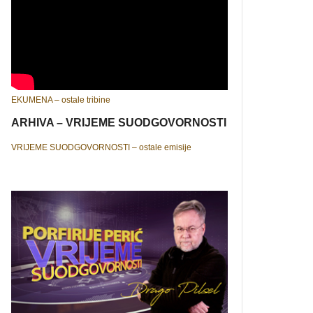
EKUMENA – ostale tribine
ARHIVA – VRIJEME SUODGOVORNOSTI
VRIJEME SUODGOVORNOSTI – ostale emisije