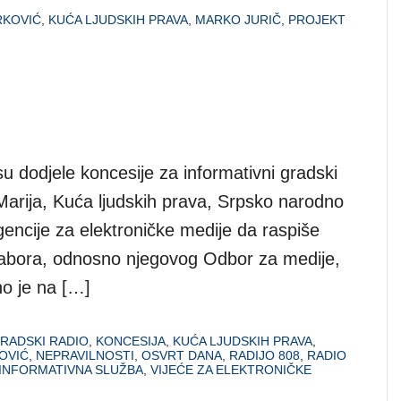
RKOVIĆ
,
KUĆA LJUDSKIH PRAVA
,
MARKO JURIČ
,
PROJEKT
su dodjele koncesije za informativni gradski
Marija, Kuća ljudskih prava, Srpsko narodno
gencije za elektroničke medije da raspiše
Sabora, odnosno njegovog Odbor za medije,
no je na […]
GRADSKI RADIO
,
KONCESIJA
,
KUĆA LJUDSKIH PRAVA
,
OVIĆ
,
NEPRAVILNOSTI
,
OSVRT DANA
,
RADIJO 808
,
RADIO
 INFORMATIVNA SLUŽBA
,
VIJEĆE ZA ELEKTRONIČKE