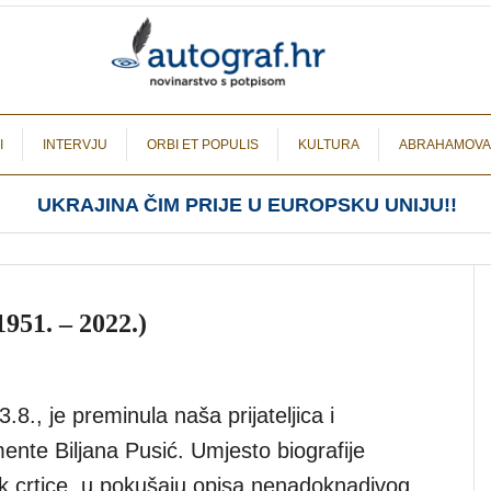
I
INTERVJU
ORBI ET POPULIS
KULTURA
ABRAHAMOVA
UKRAJINA ČIM PRIJE U EUROPSKU UNIJU!!
951. – 2022.)
3.8., je preminula naša prijateljica i
ente Biljana Pusić. Umjesto biografije
k crtice, u pokušaju opisa nenadoknadivog