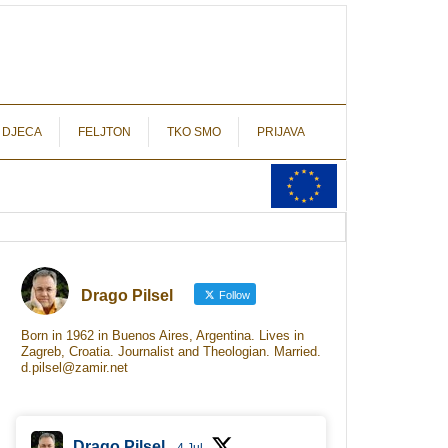
autograf.hr
novinarstvo s potpisom
 DJECA
FELJTON
TKO SMO
PRIJAVA
Drago Pilsel
Follow
Born in 1962 in Buenos Aires, Argentina. Lives in
Zagreb, Croatia. Journalist and Theologian. Married.
d.pilsel@zamir.net
Drago Pilsel