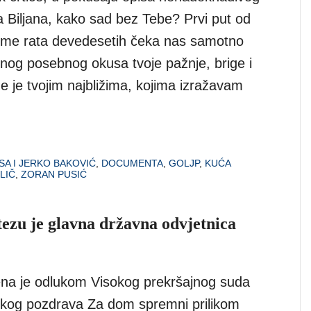
a Biljana, kako sad bez Tebe? Prvi put od
jeme rata devedesetih čeka nas samotno
nog posebnog okusa tvoje pažnje, brige i
že je tvojim najbližima, kojima izražavam
SA I JERKO BAKOVIĆ
,
DOCUMENTA
,
GOLJP
,
KUĆA
LIČ
,
ZORAN PUSIĆ
ezu je glavna državna odvjetnica
ena je odlukom Visokog prekršajnog suda
aškog pozdrava Za dom spremni prilikom