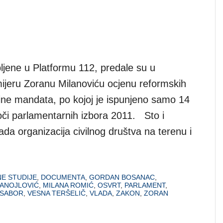
pljene u Platformu 112, predale su u
mijeru Zoranu Milanoviću ocjenu reformskih
dine mandata, po kojoj je ispunjeno samo 14
oči parlamentarnih izbora 2011. Sto i
rada organizacija civilnog društva na terenu i
E STUDIJE
,
DOCUMENTA
,
GORDAN BOSANAC
,
ANOJLOVIĆ
,
MILANA ROMIĆ
,
OSVRT
,
PARLAMENT
,
SABOR
,
VESNA TERŠELIČ
,
VLADA
,
ZAKON
,
ZORAN