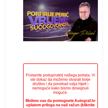
Postanite podupiratelj našega portala. Vi
ste dokaz da možemo stvarati bolje
društvo i da ponekad valja htjeti i
nemoguće kako bismo dosegnuli
moguće.
Molimo vas da pomognete Autograf.hr
uplatom priloga na naš račun (kliknite