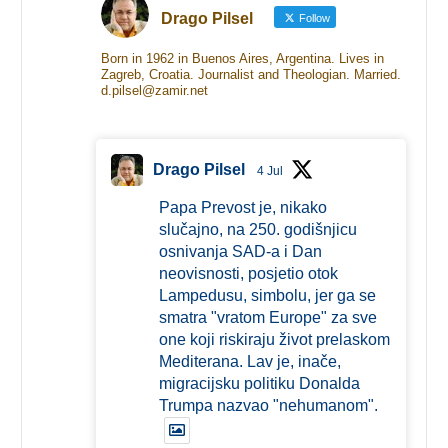
Drago Pilsel
Follow
Born in 1962 in Buenos Aires, Argentina. Lives in
Zagreb, Croatia. Journalist and Theologian. Married.
d.pilsel@zamir.net
Drago Pilsel
4 Jul
Papa Prevost je, nikako
slučajno, na 250. godišnjicu
osnivanja SAD-a i Dan
neovisnosti, posjetio otok
Lampedusu, simbolu, jer ga se
smatra "vratom Europe" za sve
one koji riskiraju život prelaskom
Mediterana. Lav je, inače,
migracijsku politiku Donalda
Trumpa nazvao "nehumanom".