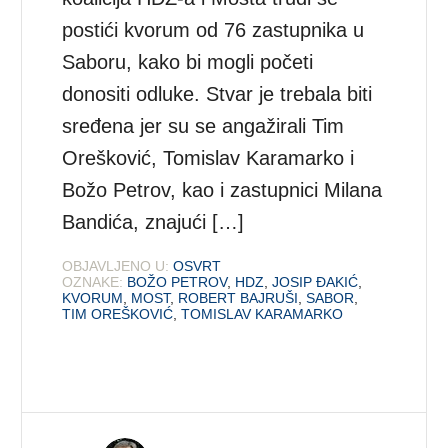
postići kvorum od 76 zastupnika u
Saboru, kako bi mogli početi
donositi odluke. Stvar je trebala biti
sređena jer su se angažirali Tim
Orešković, Tomislav Karamarko i
Božo Petrov, kao i zastupnici Milana
Bandića, znajući […]
OBJAVLJENO U:
OSVRT
OZNAKE:
BOŽO PETROV
,
HDZ
,
JOSIP ĐAKIĆ
,
KVORUM
,
MOST
,
ROBERT BAJRUŠI
,
SABOR
,
TIM OREŠKOVIĆ
,
TOMISLAV KARAMARKO