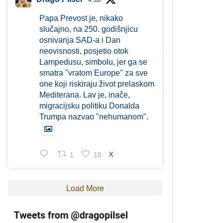
4 Jul
Papa Prevost je, nikako
slučajno, na 250. godišnjicu
osnivanja SAD-a i Dan
neovisnosti, posjetio otok
Lampedusu, simbolu, jer ga se
smatra "vratom Europe" za sve
one koji riskiraju život prelaskom
Mediterana. Lav je, inače,
migracijsku politiku Donalda
Trumpa nazvao "nehumanom".
1
10
X
Load More