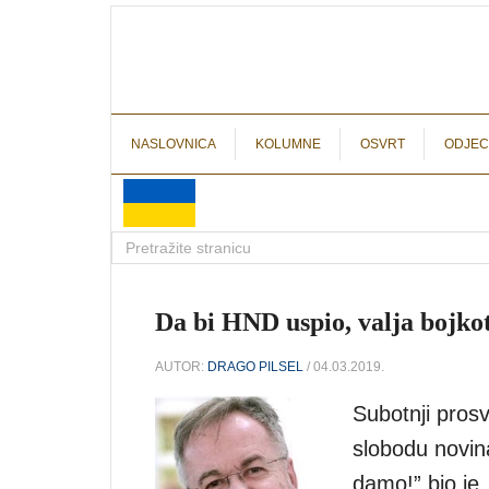
NASLOVNICA
KOLUMNE
OSVRT
ODJEC
Da bi HND uspio, valja bojkot
AUTOR:
DRAGO PILSEL
/ 04.03.2019.
Subotnji pros
slobodu novina
damo!” bio je