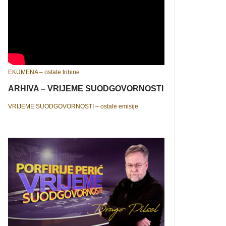
EKUMENA – ostale tribine
ARHIVA – VRIJEME SUODGOVORNOSTI
VRIJEME SUODGOVORNOSTI – ostale emisije