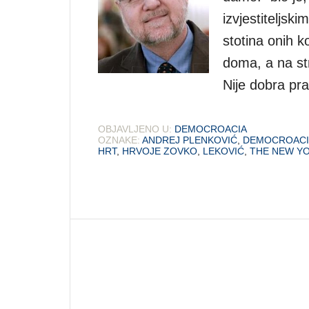
izvjestiteljski
stotina onih k
doma, a na str
Nije dobra pra
OBJAVLJENO U:
DEMOCROACIA
OZNAKE:
ANDREJ PLENKOVIĆ
,
DEMOCROACI
HRT
,
HRVOJE ZOVKO
,
LEKOVIĆ
,
THE NEW YO