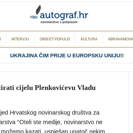
I
INTERVJU
ORBI ET POPULIS
KULTURA
ABRAHAMOVA
UKRAJINA ČIM PRIJE U EUROPSKU UNIJU!!
irati cijelu Plenkovićevu Vladu
vjed Hrvatskog novinarskog društva za
rstva “Oteli ste medije, novinarstvo ne
, možemo kazati, uspješan unatoč nekim