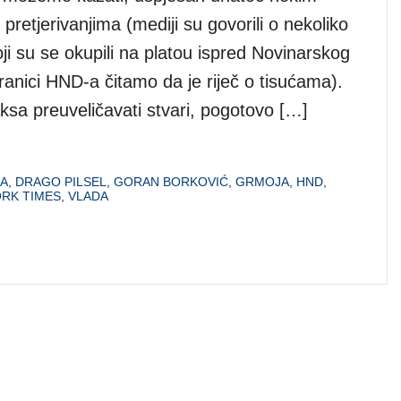
m pretjerivanjima (mediji su govorili o nekoliko
oji su se okupili na platou ispred Novinarskog
anici HND-a čitamo da je riječ o tisućama).
ksa preuveličavati stvari, pogotovo […]
A
,
DRAGO PILSEL
,
GORAN BORKOVIĆ
,
GRMOJA
,
HND
,
RK TIMES
,
VLADA