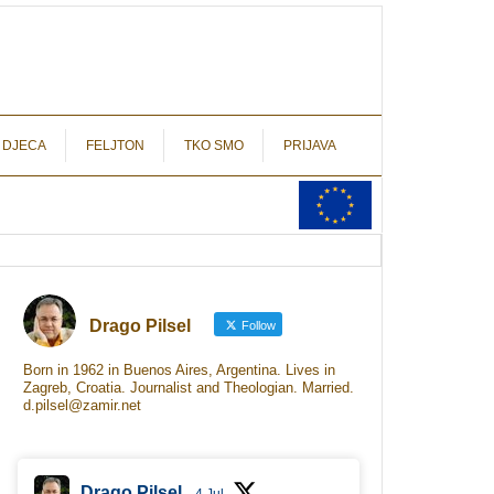
autograf.hr
novinarstvo s potpisom
 DJECA
FELJTON
TKO SMO
PRIJAVA
Drago Pilsel
Follow
Born in 1962 in Buenos Aires, Argentina. Lives in
Zagreb, Croatia. Journalist and Theologian. Married.
d.pilsel@zamir.net
Drago Pilsel