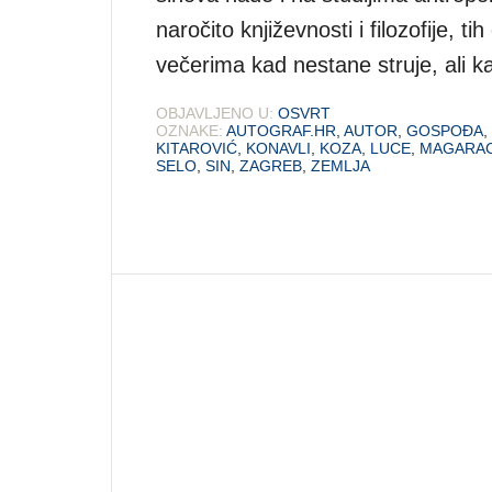
naročito književnosti i filozofije, t
večerima kad nestane struje, ali ka
OBJAVLJENO U:
OSVRT
OZNAKE:
AUTOGRAF.HR
,
AUTOR
,
GOSPOĐA
,
KITAROVIĆ
,
KONAVLI
,
KOZA
,
LUCE
,
MAGARA
SELO
,
SIN
,
ZAGREB
,
ZEMLJA