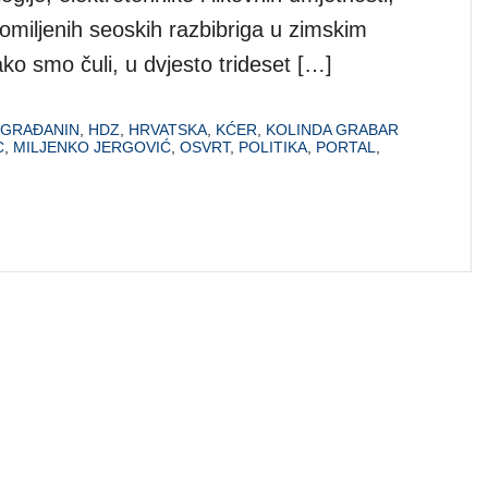
ih omiljenih seoskih razbibriga u zimskim
ko smo čuli, u dvjesto trideset […]
GRAĐANIN
,
HDZ
,
HRVATSKA
,
KĆER
,
KOLINDA GRABAR
C
,
MILJENKO JERGOVIĆ
,
OSVRT
,
POLITIKA
,
PORTAL
,