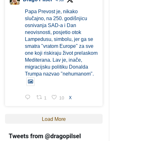
4 Jul
Papa Prevost je, nikako
slučajno, na 250. godišnjicu
osnivanja SAD-a i Dan
neovisnosti, posjetio otok
Lampedusu, simbolu, jer ga se
smatra "vratom Europe" za sve
one koji riskiraju život prelaskom
Mediterana. Lav je, inače,
migracijsku politiku Donalda
Trumpa nazvao "nehumanom".
1
10
X
Load More