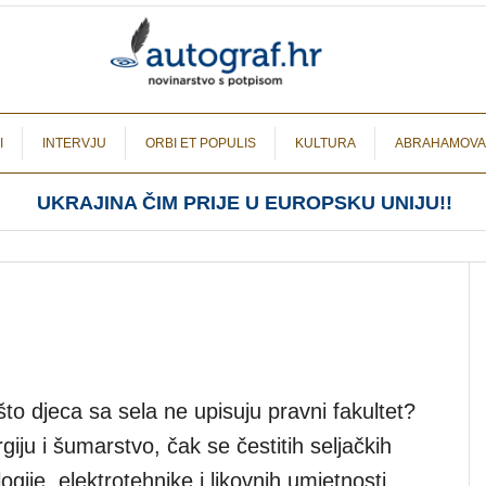
I
INTERVJU
ORBI ET POPULIS
KULTURA
ABRAHAMOVA
UKRAJINA ČIM PRIJE U EUROPSKU UNIJU!!
ašto djeca sa sela ne upisuju pravni fakultet?
iju i šumarstvo, čak se čestitih seljačkih
gije, elektrotehnike i likovnih umjetnosti,