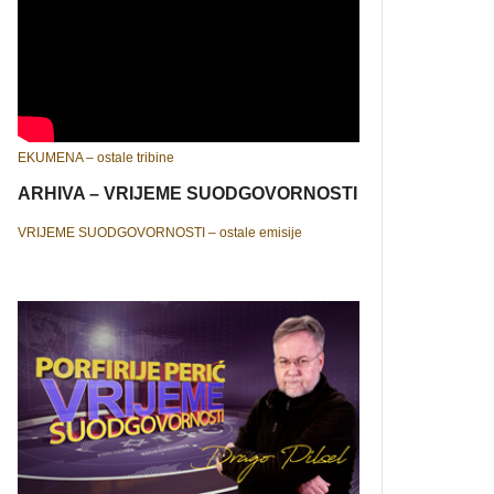
EKUMENA – ostale tribine
ARHIVA – VRIJEME SUODGOVORNOSTI
VRIJEME SUODGOVORNOSTI – ostale emisije