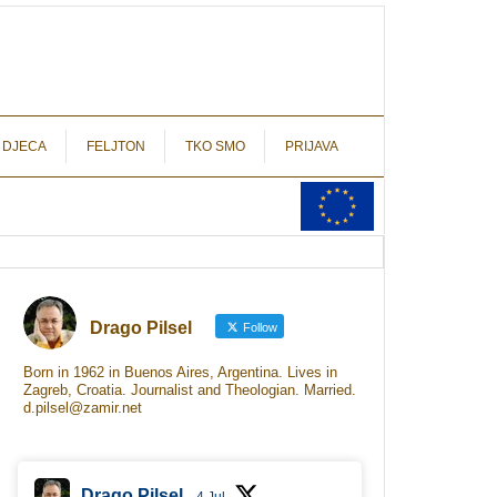
autograf.hr
novinarstvo s potpisom
 DJECA
FELJTON
TKO SMO
PRIJAVA
Drago Pilsel
Follow
Born in 1962 in Buenos Aires, Argentina. Lives in
Zagreb, Croatia. Journalist and Theologian. Married.
d.pilsel@zamir.net
Drago Pilsel