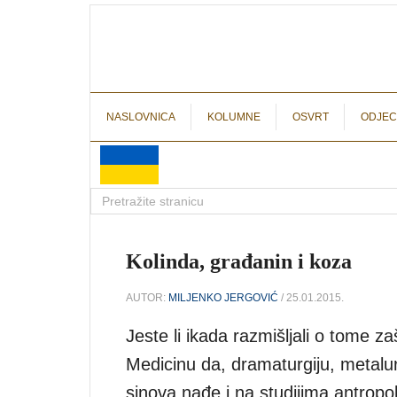
NASLOVNICA
KOLUMNE
OSVRT
ODJEC
Kolinda, građanin i koza
AUTOR:
MILJENKO JERGOVIĆ
/ 25.01.2015.
Jeste li ikada razmišljali o tome z
Medicinu da, dramaturgiju, metalurg
sinova nađe i na studijima antropolo