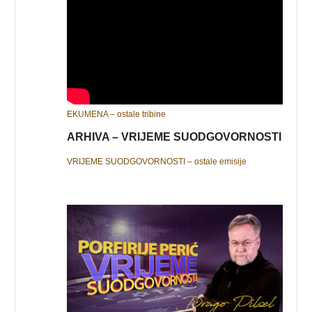
EKUMENA – ostale tribine
ARHIVA – VRIJEME SUODGOVORNOSTI
VRIJEME SUODGOVORNOSTI – ostale emisije