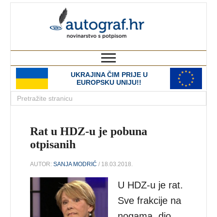
autograf.hr
novinarstvo s potpisom
UKRAJINA ČIM PRIJE U
EUROPSKU UNIJU!!
Rat u HDZ-u je pobuna
otpisanih
AUTOR:
SANJA MODRIĆ
/ 18.03.2018.
U HDZ-u je rat.
Sve frakcije na
nogama, dio