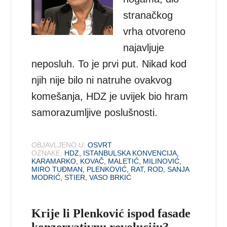
stranačkog
vrha otvoreno
najavljuje
neposluh. To je prvi put. Nikad kod
njih nije bilo ni natruhe ovakvog
komešanja, HDZ je uvijek bio hram
samorazumljive poslušnosti.
OBJAVLJENO U:
OSVRT
OZNAKE:
HDZ
,
ISTANBULSKA KONVENCIJA
,
KARAMARKO
,
KOVAČ
,
MALETIĆ
,
MILINOVIĆ
,
MIRO TUĐMAN
,
PLENKOVIĆ
,
RAT
,
ROD
,
SANJA
MODRIĆ
,
STIER
,
VASO BRKIĆ
Krije li Plenković ispod fasade
konzervativnu revoluciju?