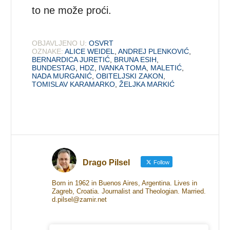
to ne može proći.
OBJAVLJENO U:
OSVRT
OZNAKE:
ALICE WEIDEL
,
ANDREJ PLENKOVIĆ
,
BERNARDICA JURETIĆ
,
BRUNA ESIH
,
BUNDESTAG
,
HDZ
,
IVANKA TOMA
,
MALETIĆ
,
NADA MURGANIĆ
,
OBITELJSKI ZAKON
,
TOMISLAV KARAMARKO
,
ŽELJKA MARKIĆ
Drago Pilsel
Follow
Born in 1962 in Buenos Aires, Argentina. Lives in
Zagreb, Croatia. Journalist and Theologian. Married.
d.pilsel@zamir.net