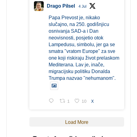
Drago Pilsel
4 Jul
Papa Prevost je, nikako
slučajno, na 250. godišnjicu
osnivanja SAD-a i Dan
neovisnosti, posjetio otok
Lampedusu, simbolu, jer ga se
smatra "vratom Europe" za sve
one koji riskiraju život prelaskom
Mediterana. Lav je, inače,
migracijsku politiku Donalda
Trumpa nazvao "nehumanom".
1
10
X
Load More