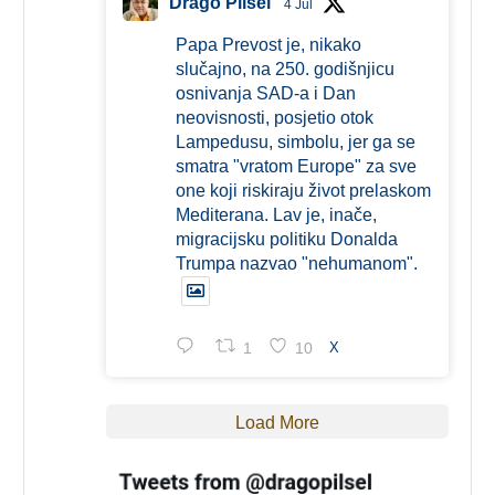
Drago Pilsel
4 Jul
Papa Prevost je, nikako
slučajno, na 250. godišnjicu
osnivanja SAD-a i Dan
neovisnosti, posjetio otok
Lampedusu, simbolu, jer ga se
smatra "vratom Europe" za sve
one koji riskiraju život prelaskom
Mediterana. Lav je, inače,
migracijsku politiku Donalda
Trumpa nazvao "nehumanom".
1
10
X
Load More