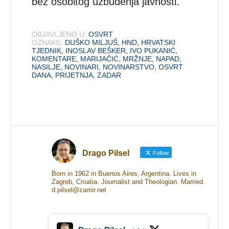
bez osobitog uzbuđenja javnosti.
OBJAVLJENO U:
OSVRT
OZNAKE:
DUŠKO MILJUŠ
,
HND
,
HRVATSKI
TJEDNIK
,
INOSLAV BEŠKER
,
IVO PUKANIĆ
,
KOMENTARE
,
MARIJAČIĆ
,
MRŽNJE
,
NAPAD
,
NASILJE
,
NOVINARI
,
NOVINARSTVO
,
OSVRT
DANA
,
PRIJETNJA
,
ZADAR
Drago Pilsel
Follow
Born in 1962 in Buenos Aires, Argentina. Lives in
Zagreb, Croatia. Journalist and Theologian. Married.
d.pilsel@zamir.net