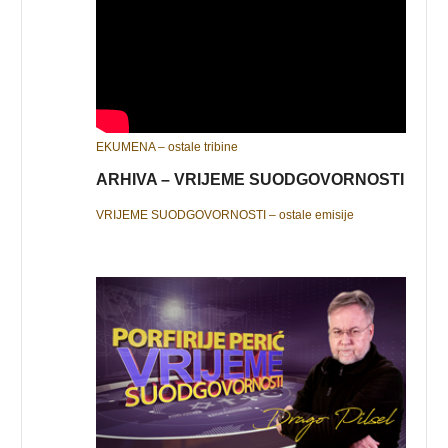
EKUMENA – ostale tribine
ARHIVA – VRIJEME SUODGOVORNOSTI
VRIJEME SUODGOVORNOSTI – ostale emisije