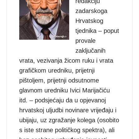
redakciju
zadarskoga
Hrvatskog
tjednika – poput
provale
zaključanih
vrata, vezivanja žicom ruku i vrata
grafičkom uredniku, prijetnji
pištoljem, prijetnji odsutnome
glavnom uredniku Ivici Marijačiću
itd. – podsjećaju da u opjevanoj
hrvatskoj uljudbi novinare vrijeđaju i
ubijaju, uz zgražanje kolega (osobito
s iste strane političkog spektra), ali